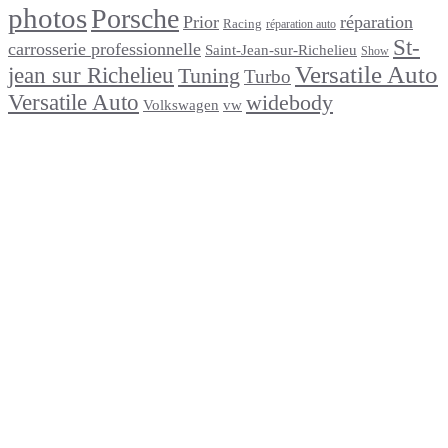
photos
Porsche
Prior
réparation
Racing
réparation auto
St-
carrosserie professionnelle
Saint-Jean-sur-Richelieu
Show
Versatile Auto
jean sur Richelieu
Tuning
Turbo
Versatile Auto
widebody
Volkswagen
vw
footer
Après un
accident
Indemnisations
et
Accident
:
Tout
ce
que
Vous
Devez
Savoir
Réparation
de
carrosserie