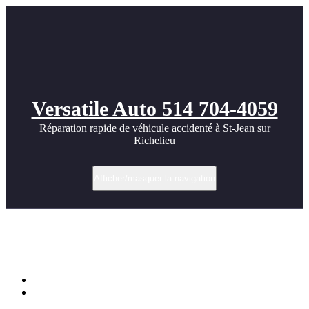
Versatile Auto 514 704-4059
Réparation rapide de véhicule accidenté à St-Jean sur
Richelieu
Afficher/masquer la navigation
BMW E63/64 M6 Widebody Kit by Prior
Design
Accueil
BMW E63/64 M6 Widebody Kit by Prior Design