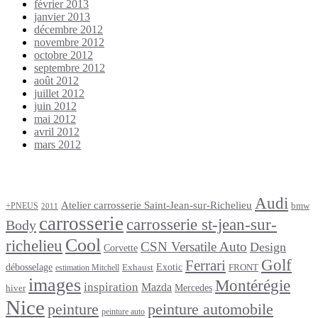
février 2013
janvier 2013
décembre 2012
novembre 2012
octobre 2012
septembre 2012
août 2012
juillet 2012
juin 2012
mai 2012
avril 2012
mars 2012
Étiquettes
Audi
Atelier carrosserie Saint-Jean-sur-Richelieu
bmw
+PNEUS
2011
carrosserie
carrosserie st-jean-sur-
Body
Cool
richelieu
CSN Versatile Auto
Design
Corvette
Golf
Ferrari
débosselage
Exotic
Exhaust
FRONT
estimation Mitchell
images
Montérégie
inspiration
Mazda
Mercedes
hiver
Nice
peinture
peinture automobile
peinture auto