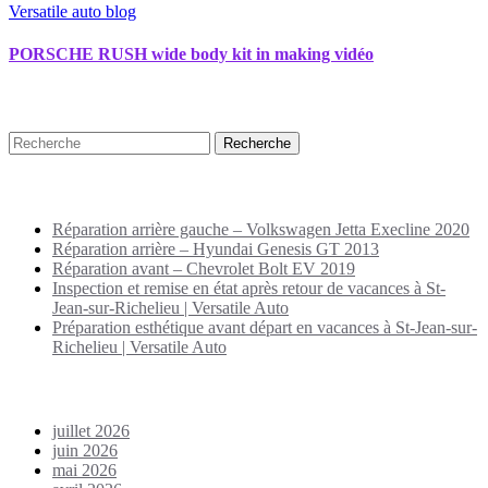
Versatile auto blog
PORSCHE RUSH wide body kit in making vidéo
Recherche
Puplications récentes
Réparation arrière gauche – Volkswagen Jetta Execline 2020
Réparation arrière – Hyundai Genesis GT 2013
Réparation avant – Chevrolet Bolt EV 2019
Inspection et remise en état après retour de vacances à St-
Jean-sur-Richelieu | Versatile Auto
Préparation esthétique avant départ en vacances à St-Jean-sur-
Richelieu | Versatile Auto
Archives
juillet 2026
juin 2026
mai 2026