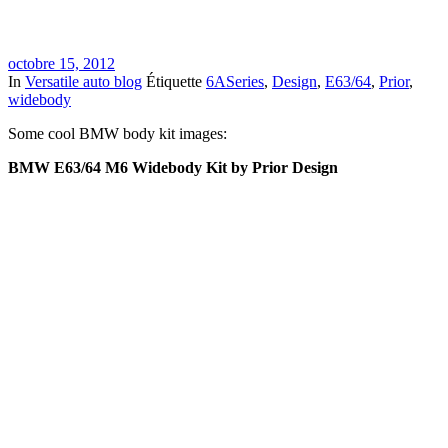
octobre 15, 2012
In
Versatile auto blog
Étiquette
6ASeries
,
Design
,
E63/64
,
Prior
,
widebody
Some cool BMW body kit images:
BMW E63/64 M6 Widebody Kit by Prior Design