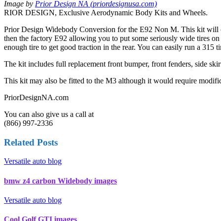
Image by
Prior Design NA (priordesignusa.com)
RIOR DESIGN, Exclusive Aerodynamic Body Kits and Wheels.
Prior Design Widebody Conversion for the E92 Non M. This kit will c
then the factory E92 allowing you to put some seriously wide tires on 
enough tire to get good traction in the rear. You can easily run a 315 t
The kit includes full replacement front bumper, front fenders, side skir
This kit may also be fitted to the M3 although it would require modificat
PriorDesignNA.com
You can also give us a call at
(866) 997-2336
Related Posts
Versatile auto blog
bmw z4 carbon Widebody images
Versatile auto blog
Cool Golf GTI images