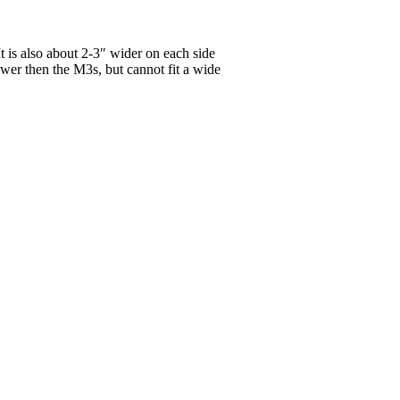
is also about 2-3″ wider on each side
ower then the M3s, but cannot fit a wide