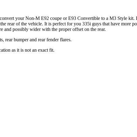
onvert your Non-M E92 coupe or E93 Convertible to a M3 Style kit. It 
the rear of the vehicle. It is perfect for you 335i guys that have more p
ire and possibly wider with the proper offset on the rear.
ts, rear bumper and rear fender flares.
ion as it is not an exact fit.