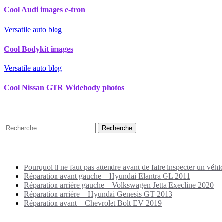
Cool Audi images e-tron
Versatile auto blog
Cool Bodykit images
Versatile auto blog
Cool Nissan GTR Widebody photos
Recherche
Puplications récentes
Pourquoi il ne faut pas attendre avant de faire inspecter un véhi
Réparation avant gauche – Hyundai Elantra GL 2011
Réparation arrière gauche – Volkswagen Jetta Execline 2020
Réparation arrière – Hyundai Genesis GT 2013
Réparation avant – Chevrolet Bolt EV 2019
Archives