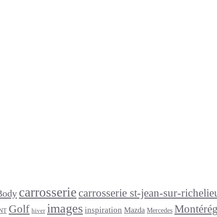
carrosserie
carrosserie st-jean-sur-richelie
Body
images
Golf
Montérég
inspiration
Mazda
Mercedes
NT
hiver