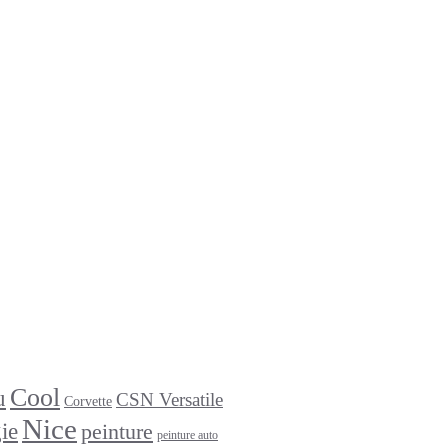
Cool
u
CSN Versatile
Corvette
Nice
ie
peinture
peinture auto