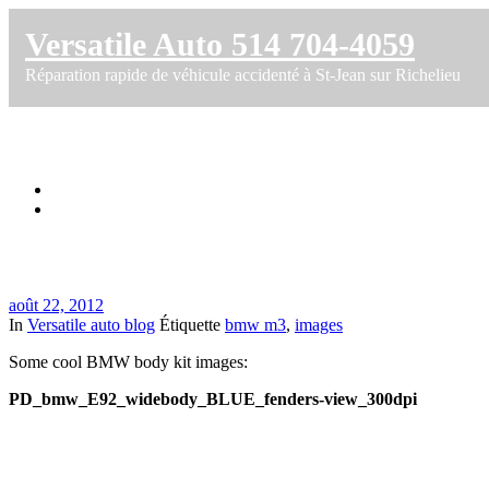
Versatile Auto 514 704-4059
Réparation rapide de véhicule accidenté à St-Jean sur Richelieu
BMW M3 Body Kit Prior
Accueil
BMW M3 Body Kit Prior
août 22, 2012
In
Versatile auto blog
Étiquette
bmw m3
,
images
Some cool BMW body kit images:
PD_bmw_E92_widebody_BLUE_fenders-view_300dpi