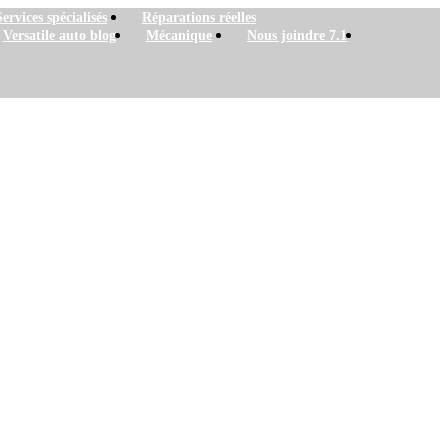
Services spécialisés
Réparations réelles
Versatile auto blog
Mécanique
Nous joindre 7.1