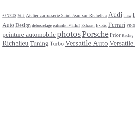
Étiquettes
Audi
Atelier carrosserie Saint-Jean-sur-Richelieu
bmw
+PNEUS
2011
Ferrari
Auto
Design
débosselage
Exotic
Exhaust
FRO
estimation Mitchell
photos
Porsche
peinture automobile
Prior
Racing
Versatile Auto
Versatile
Richelieu
Tuning
Turbo
footer
Après un
accident
Indemnisations
et
Accident
:
Tout
ce
que
Vous
Devez
Savoir
Réparation