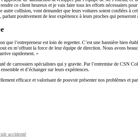
ndre ce client heureux et je vais faire tous les efforts nécessaires pour 
 autre collision, vont demander que leurs voitures soient confiées à cett
s, parlant positivement de leur expérience à leurs proches qui penseront à
ée
ion que l’entrepreneur est loin de regretter. C’est une bannière bien éta
out en m’offrant la force de leur équipe de direction. Nous avons bea
 arrive rapidement. »
té de carrossiers spécialistes qui y gravite. Par l’entremise de CSN Col
 ensemble et d’échanger sur leurs expériences.
ellement efficace et valorisant de pouvoir présenter nos problèmes et pa
cule accidenté