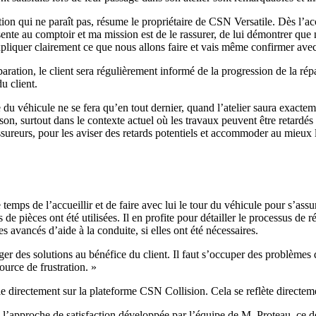
ion qui ne paraît pas, résume le propriétaire de CSN Versatile. Dès l’acc
ésente au comptoir et ma mission est de le rassurer, de lui démontrer qu
xpliquer clairement ce que nous allons faire et vais même confirmer avec 
éparation, le client sera régulièrement informé de la progression de la rép
u client.
du véhicule ne se fera qu’en tout dernier, quand l’atelier saura exactem
ison, surtout dans le contexte actuel où les travaux peuvent être retard
assureurs, pour les aviser des retards potentiels et accommoder au mieux 
temps de l’accueillir et de faire avec lui le tour du véhicule pour s’assure
 de pièces ont été utilisées. Il en profite pour détailler le processus de 
s avancés d’aide à la conduite, si elles ont été nécessaires.
r des solutions au bénéfice du client. Il faut s’occuper des problèmes dè
source de frustration. »
le directement sur la plateforme CSN Collision. Cela se reflète directem
 l’approche de satisfaction développée par l’équipe de M. Proteau, ce d