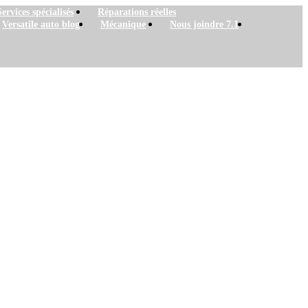
Services spécialisés
Réparations réelles
Versatile auto blog
Mécanique
Nous joindre 7.1