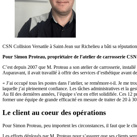
CSN Collision Versatile à Saint-Jean sur Richelieu a bâti sa réputation
Pour Simon Proteau, propriétaire de l’atelier de carrosserie CSN Ve
C’est depuis 2007 que M. Proteau a son atelier de carrosserie, install
Auparavant, il avait travaillé à offrir des services d’esthétique avant de
« J’ai occupé tous les postes dans l’atelier, se remémore-t-il. Je me t
laquelle j’ai pleinement confiance. Les tâches administratives et la ges
Au fil des dernières années, l’équipe s’est en effet solidifiée. Ces 12 
former une équipe de grande efficacité en mesure de traiter de 20 à 3
Le client au coeur des opérations
Pour Simon Proteau, peu importent les circonstances, il faut que le clie
Les efforts déployés par M. Proteau pour s’assurer que ses clients seron