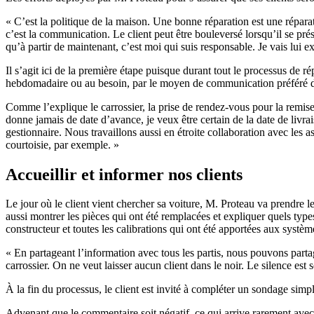
« C’est la politique de la maison. Une bonne réparation est une réparat
c’est la communication. Le client peut être bouleversé lorsqu’il se pr
qu’à partir de maintenant, c’est moi qui suis responsable. Je vais lui e
Il s’agit ici de la première étape puisque durant tout le processus de r
hebdomadaire ou au besoin, par le moyen de communication préféré d
Comme l’explique le carrossier, la prise de rendez-vous pour la remise 
donne jamais de date d’avance, je veux être certain de la date de livra
gestionnaire. Nous travaillons aussi en étroite collaboration avec les 
courtoisie, par exemple. »
Accueillir et informer nos clients
Le jour où le client vient chercher sa voiture, M. Proteau va prendre le 
aussi montrer les pièces qui ont été remplacées et expliquer quels types
constructeur et toutes les calibrations qui ont été apportées aux système
« En partageant l’information avec tous les partis, nous pouvons partage
carrossier. On ne veut laisser aucun client dans le noir. Le silence est 
À la fin du processus, le client est invité à compléter un sondage simp
Advenant que le commentaire soit négatif, ce qui arrive rarement avec