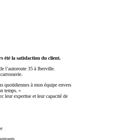
été la satisfaction du client.
e l’autoroute 35 à Iberville.
 carrosserie.
tions quotidiennes à mon équipe envers
mon temps. »
c leur expertise et leur capacité de
le
spirants.