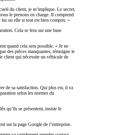
ueil du client, je m’implique. Le secret,
e nous le prenons en charge. Il comprend
lui ou elle si tout est bien compris. »
aration. Cela se fera sur une base
ent quand cela sera possible. « Je ne
és par des pièces manquantes, témoigne le
le client qui nécessite un véhicule de
r de sa satisfaction. Qui plus est, il va
réparation selon les normes du
s qu’ils se présentent, insiste le
ent sur la page Google de l’entreprise.
ernier va rapidement prendre contact