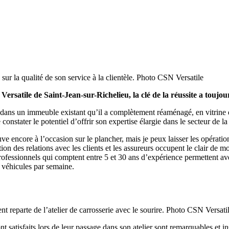
 sur la qualité de son service à la clientèle. Photo CSN Versatile
rsatile de Saint-Jean-sur-Richelieu, la clé de la réussite a toujours 
é dans un immeuble existant qu’il a complètement réaménagé, en vitrine d
 constater le potentiel d’offrir son expertise élargie dans le secteur de la
rouve encore à l’occasion sur le plancher, mais je peux laisser les opéra
tion des relations avec les clients et les assureurs occupent le clair de 
professionnels qui comptent entre 5 et 30 ans d’expérience permettent ave
0 véhicules par semaine.
nt reparte de l’atelier de carrosserie avec le sourire. Photo CSN Versati
t satisfaits lors de leur passage dans son atelier sont remarquables et in