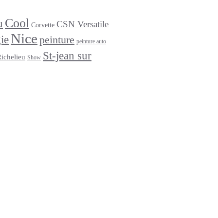
Cool
u
CSN Versatile
Corvette
Nice
ie
peinture
peinture auto
St-jean sur
Richelieu
Show