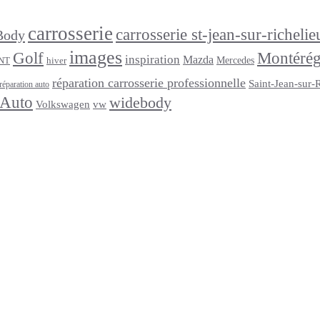
carrosserie
carrosserie st-jean-sur-richelie
Body
images
Golf
Montérég
inspiration
Mazda
Mercedes
NT
hiver
réparation carrosserie professionnelle
Saint-Jean-sur-
réparation auto
 Auto
widebody
Volkswagen
vw