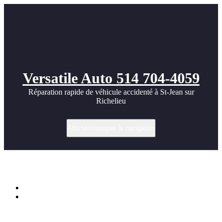
Versatile Auto 514 704-4059
Réparation rapide de véhicule accidenté à St-Jean sur
Richelieu
Afficher/masquer la navigation
Exotic Car Display – Calgary
Accueil
Exotic Car Display – Calgary