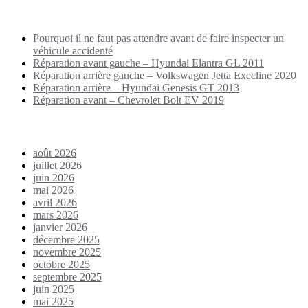
Puplications récentes
Pourquoi il ne faut pas attendre avant de faire inspecter un
véhicule accidenté
Réparation avant gauche – Hyundai Elantra GL 2011
Réparation arrière gauche – Volkswagen Jetta Execline 2020
Réparation arrière – Hyundai Genesis GT 2013
Réparation avant – Chevrolet Bolt EV 2019
Archives
août 2026
juillet 2026
juin 2026
mai 2026
avril 2026
mars 2026
janvier 2026
décembre 2025
novembre 2025
octobre 2025
septembre 2025
juin 2025
mai 2025