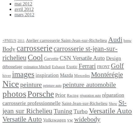
mai 2012
avril 2012
mars 2012
Étiquettes
Audi
Atelier carrosserie Saint-Jean-sur-Richelieu
bmw
+PNEUS
2011
carrosserie
carrosserie st-jean-sur-
Body
Cool
richelieu
CSN Versatile Auto
Design
Corvette
Golf
Ferrari
débosselage
Exotic
Exhaust
FRONT
estimation Mitchell
images
Montérégie
inspiration
Mazda
Mercedes
hiver
Nice
peinture
peinture automobile
peinture auto
photos
Porsche
réparation
Prior
Racing
réparation auto
St-
carrosserie professionnelle
Saint-Jean-sur-Richelieu
Show
Versatile Auto
jean sur Richelieu
Tuning
Turbo
Versatile Auto
widebody
Volkswagen
vw
footer