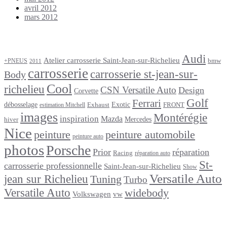
avril 2012
mars 2012
Étiquettes
Audi
Atelier carrosserie Saint-Jean-sur-Richelieu
bmw
+PNEUS
2011
carrosserie
carrosserie st-jean-sur-
Body
Cool
richelieu
CSN Versatile Auto
Design
Corvette
Golf
Ferrari
débosselage
Exotic
Exhaust
FRONT
estimation Mitchell
images
Montérégie
inspiration
Mazda
Mercedes
hiver
Nice
peinture
peinture automobile
peinture auto
photos
Porsche
Prior
réparation
Racing
réparation auto
St-
carrosserie professionnelle
Saint-Jean-sur-Richelieu
Show
Versatile Auto
jean sur Richelieu
Tuning
Turbo
Versatile Auto
widebody
Volkswagen
vw
footer