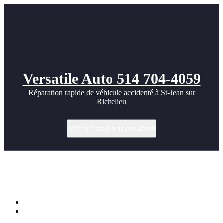
Versatile Auto 514 704-4059
Réparation rapide de véhicule accidenté à St-Jean sur
Richelieu
Afficher/masquer la navigation
Nice BMW M3 Carbon fiber Bodykit
photos
Accueil
Nice BMW M3 Carbon fiber Bodykit photos