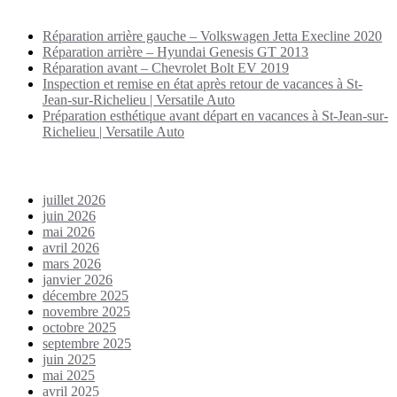
Puplications récentes
Réparation arrière gauche – Volkswagen Jetta Execline 2020
Réparation arrière – Hyundai Genesis GT 2013
Réparation avant – Chevrolet Bolt EV 2019
Inspection et remise en état après retour de vacances à St-
Jean-sur-Richelieu | Versatile Auto
Préparation esthétique avant départ en vacances à St-Jean-sur-
Richelieu | Versatile Auto
Archives
juillet 2026
juin 2026
mai 2026
avril 2026
mars 2026
janvier 2026
décembre 2025
novembre 2025
octobre 2025
septembre 2025
juin 2025
mai 2025
avril 2025