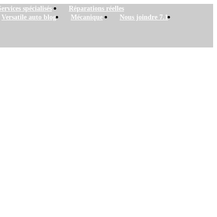
Services spécialisés
Réparations réelles
Versatile auto blog
Mécanique
Nous joindre 7.1