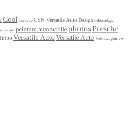
Cool
u
CSN Versatile Auto
Design
Corvette
débosselage
photos
Porsche
peinture automobile
inture auto
Versatile Auto
Versatile Auto
Turbo
Volkswagen
vw