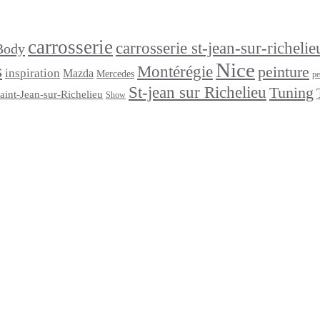
carrosserie
carrosserie st-jean-sur-richelie
Body
Nice
s
Montérégie
peinture
inspiration
Mazda
Mercedes
pe
St-jean sur Richelieu
Tuning
aint-Jean-sur-Richelieu
Show