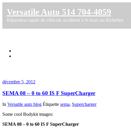
Versatile Auto 514 704-4059
Réparation rapide de véhicule accidenté à St-Jean sur Richelieu
Étiquette dans Supercharger
Accueil
SEMA 08 – 0 to 60 IS F SuperCharger
décembre 5, 2012
SEMA 08 – 0 to 60 IS F SuperCharger
In
Versatile auto blog
Étiquette
sema
,
Supercharger
Some cool Bodykit images:
SEMA 08 – 0 to 60 IS F SuperCharger