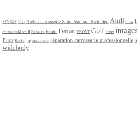
Étiquettes
Audi
Atelier carrosserie Saint-Jean-sur-Richelieu
bmw
+PNEUS
2011
image
Golf
Ferrari
Exotic
Exhaust
FRONT
hiver
estimation Mitchell
Prior
réparation carrosserie professionnelle
S
Racing
réparation auto
widebody
footer
Après un
accident
Indemnisations
et
Accident
:
Tout
ce
que
Vous
Devez
Savoir