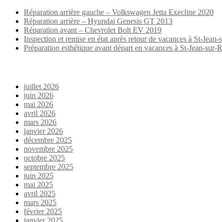
Réparation arrière gauche – Volkswagen Jetta Execline 2020
Réparation arrière – Hyundai Genesis GT 2013
Réparation avant – Chevrolet Bolt EV 2019
Inspection et remise en état après retour de vacances à St-Jean-s
Préparation esthétique avant départ en vacances à St-Jean-sur-Ri
Archives
juillet 2026
juin 2026
mai 2026
avril 2026
mars 2026
janvier 2026
décembre 2025
novembre 2025
octobre 2025
septembre 2025
juin 2025
mai 2025
avril 2025
mars 2025
février 2025
janvier 2025