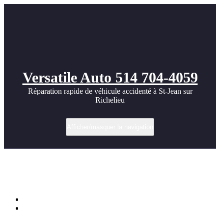
Versatile Auto 514 704-4059
Réparation rapide de véhicule accidenté à St-Jean sur
Richelieu
Afficher/masquer la navigation
Cage de sécurité pour automobile de
course
Accueil
Réparations automobile à St-jean sur richelieu par Versatile
Auto