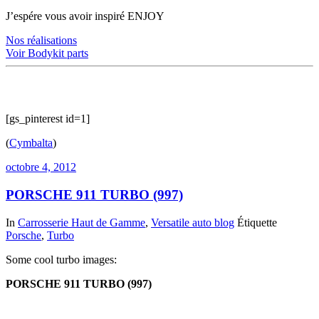
J’espére vous avoir inspiré ENJOY
Nos réalisations
Voir Bodykit parts
[gs_pinterest id=1]
(
Cymbalta
)
octobre 4, 2012
PORSCHE 911 TURBO (997)
In
Carrosserie Haut de Gamme
,
Versatile auto blog
Étiquette
Porsche
,
Turbo
Some cool turbo images:
PORSCHE 911 TURBO (997)