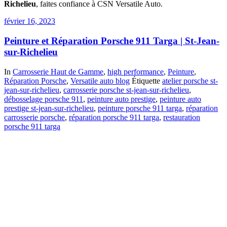
Richelieu
, faites confiance à CSN Versatile Auto.
février 16, 2023
Peinture et Réparation Porsche 911 Targa | St-Jean-
sur-Richelieu
In
Carrosserie Haut de Gamme
,
high performance
,
Peinture
,
Réparation Porsche
,
Versatile auto blog
Étiquette
atelier porsche st-
jean-sur-richelieu
,
carrosserie porsche st-jean-sur-richelieu
,
débosselage porsche 911
,
peinture auto prestige
,
peinture auto
prestige st-jean-sur-richelieu
,
peinture porsche 911 targa
,
réparation
carrosserie porsche
,
réparation porsche 911 targa
,
restauration
porsche 911 targa