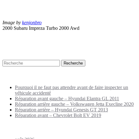
Image by
kenjonbro
2000 Subaru Impreza Turbo 2000 Awd
Recherche
Puplications récentes
Pourquoi il ne faut pas attendre avant de faire inspecter un
véhicule accidenté
Réparation avant gauche – Hyundai Elantra GL 2011
Réparation arrière gauche – Volkswagen Jetta Execline 2020
Réparation arrière – Hyundai Genesis GT 2013
Réparation avant – Chevrolet Bolt EV 2019
Archives