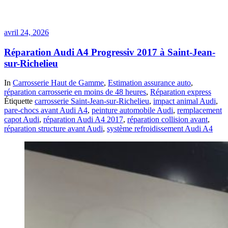
avril 24, 2026
Réparation Audi A4 Progressiv 2017 à Saint-Jean-
sur-Richelieu
In
Carrosserie Haut de Gamme
,
Estimation assurance auto
,
réparation carrosserie en moins de 48 heures
,
Réparation express
Étiquette
carrosserie Saint-Jean-sur-Richelieu
,
impact animal Audi
,
pare-chocs avant Audi A4
,
peinture automobile Audi
,
remplacement
capot Audi
,
réparation Audi A4 2017
,
réparation collision avant
,
réparation structure avant Audi
,
système refroidissement Audi A4