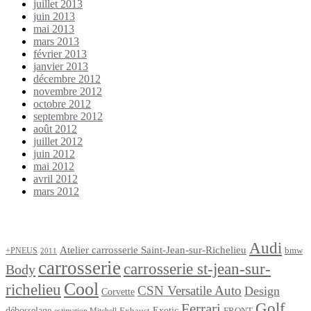
juillet 2013
juin 2013
mai 2013
mars 2013
février 2013
janvier 2013
décembre 2012
novembre 2012
octobre 2012
septembre 2012
août 2012
juillet 2012
juin 2012
mai 2012
avril 2012
mars 2012
Étiquettes
Audi
Atelier carrosserie Saint-Jean-sur-Richelieu
bmw
+PNEUS
2011
carrosserie
carrosserie st-jean-sur-
Body
Cool
richelieu
CSN Versatile Auto
Design
Corvette
Golf
Ferrari
débosselage
Exotic
Exhaust
FRONT