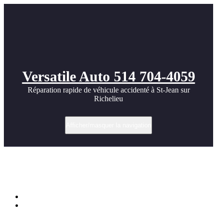
Versatile Auto 514 704-4059
Réparation rapide de véhicule accidenté à St-Jean sur
Richelieu
Afficher/masquer la navigation
Catégorie dans Carrosserie Haut de
Gamme
Accueil
Archive par catégorie "Carrosserie Haut de Gamme"