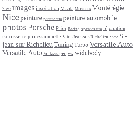
estimation Mitchell
images
Montérégie
inspiration
Mazda
Mercedes
hiver
Nice
peinture
peinture automobile
peinture auto
photos
Porsche
Prior
réparation
Racing
réparation auto
St-
carrosserie professionnelle
Saint-Jean-sur-Richelieu
Show
Versatile Auto
jean sur Richelieu
Tuning
Turbo
Versatile Auto
widebody
Volkswagen
vw
footer
Après un
accident
Indemnisations
et
Accident
:
Tout
ce
que
Vous
Devez