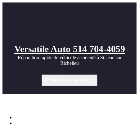
Versatile Auto 514 704-4059
Réparation rapide de véhicule accidenté à St-Jean sur
Richelieu
Afficher/masquer la navigation
Catégorie dans Débosselage et redressage
Accueil
Archive par catégorie "Débosselage et redressage"