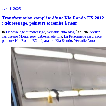
avril 1, 2025
Transformation complète d’une Kia Rondo EX 2012
: débosselage, peinture et remise à neuf
In
Débosselage et redressage
,
Versatile auto blog
Étiquette
Atelier
carrosserie Montérégie
,
débosselage Kia
,
La Personnelle assurance
,
peinture Kia Rondo EX
,
réparation Kia Rondo
,
Versatile Auto