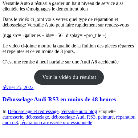
Versatile Auto a résussi a garder un haut niveau de service a sa
clientèle les témoignages le démontrent bien
Dans le vidéo ci-joint vous verrez quel type de réparation et
débosselage Versatile Auto peut faire rapidement sur rendez-vous
[ngg src= »galleries » ids= »56″ display= »pro_tile »]
Le vidéo ci-jointe montre la qualité de la finition des pièces réparées
et repeintes et ce en moins de 3 jours.
C’est une remise à neuf parfaite sur une Audi A6 accidentée
Voir la vidéo du résultat
février 25, 2022
Débosselage Audi RS3 en moins de 48 heures
In
Débosselage et redressage
,
Versatile auto blog
Étiquette
carrosserie
,
débosselage
,
débosselage Audi RS3
,
peinture
,
réparation
audi rs3
,
réparation carrosserie professionnelle