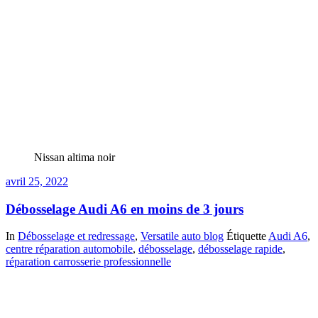
Nissan altima noir
avril 25, 2022
Débosselage Audi A6 en moins de 3 jours
In
Débosselage et redressage
,
Versatile auto blog
Étiquette
Audi A6
,
centre réparation automobile
,
débosselage
,
débosselage rapide
,
réparation carrosserie professionnelle