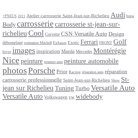
Étiquettes
Audi
Atelier carrosserie Saint-Jean-sur-Richelieu
bmw
+PNEUS
2011
carrosserie
carrosserie st-jean-sur-
Body
Cool
richelieu
CSN Versatile Auto
Design
Corvette
Golf
Ferrari
débosselage
Exotic
Exhaust
FRONT
estimation Mitchell
images
Montérégie
inspiration
Mazda
Mercedes
hiver
Nice
peinture
peinture automobile
peinture auto
photos
Porsche
Prior
réparation
Racing
réparation auto
St-
carrosserie professionnelle
Saint-Jean-sur-Richelieu
Show
Versatile Auto
jean sur Richelieu
Tuning
Turbo
Versatile Auto
widebody
Volkswagen
vw
footer
Après un
accident
Indemnisations