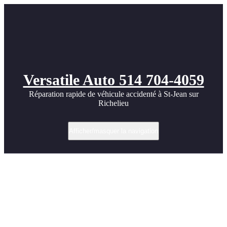
Versatile Auto 514 704-4059
Réparation rapide de véhicule accidenté à St-Jean sur
Richelieu
Afficher/masquer la navigation
Votre
centre de
collision
certifié
CSN