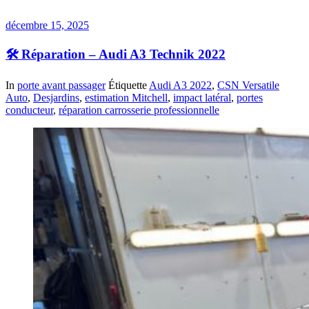
décembre 15, 2025
🛠️ Réparation – Audi A3 Technik 2022
In
porte avant passager
Étiquette
Audi A3 2022
,
CSN Versatile
Auto
,
Desjardins
,
estimation Mitchell
,
impact latéral
,
portes
conducteur
,
réparation carrosserie professionnelle