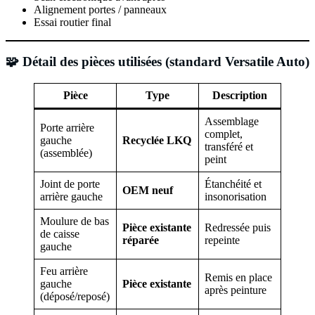
Alignement portes / panneaux
Essai routier final
🧩
Détail des pièces utilisées (standard Versatile Auto)
Pièce
Type
Description
Assemblage
Porte arrière
complet,
gauche
Recyclée LKQ
transféré et
(assemblée)
peint
Joint de porte
Étanchéité et
OEM neuf
arrière gauche
insonorisation
Moulure de bas
Pièce existante
Redressée puis
de caisse
réparée
repeinte
gauche
Feu arrière
Remis en place
gauche
Pièce existante
après peinture
(déposé/reposé)