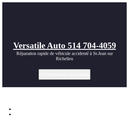
Versatile Auto 514 704-4059
Réparation rapide de véhicule accidenté à St-Jean sur
Richelieu
Afficher/masquer la navigation
Catégorie dans porte avant passager
Accueil
Archive par catégorie "porte avant passager"