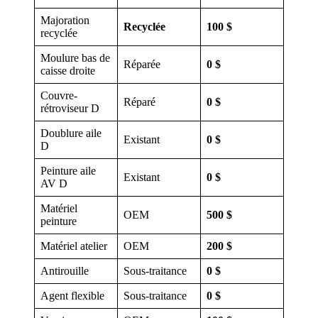
Majoration
Recyclée
100 $
recyclée
Moulure bas de
Réparée
0 $
caisse droite
Couvre-
Réparé
0 $
rétroviseur D
Doublure aile
Existant
0 $
D
Peinture aile
Existant
0 $
AV D
Matériel
OEM
500 $
peinture
Matériel atelier
OEM
200 $
Antirouille
Sous-traitance
0 $
Agent flexible
Sous-traitance
0 $