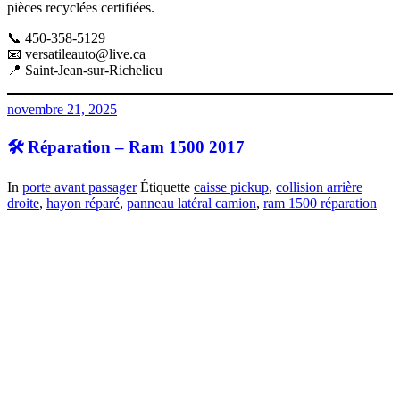
pièces recyclées certifiées.
📞 450-358-5129
📧
versatileauto@live.ca
📍 Saint-Jean-sur-Richelieu
novembre 21, 2025
🛠️ Réparation – Ram 1500 2017
In
porte avant passager
Étiquette
caisse pickup
,
collision arrière
droite
,
hayon réparé
,
panneau latéral camion
,
ram 1500 réparation