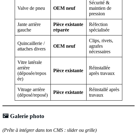
Sécurité &
Valve de pneu
OEM neuf
maintien de
pression
Jante arrière
Pièce existante
Réfection
gauche
réparée
spécialisée
Clips, rivets,
Quincaillerie /
OEM neuf
agrafes
attaches divers
nécessaires
Vitre latérale
arrière
Réinstallée
Pièce existante
(déposée/repos
après travaux
ée)
Vitrage arrière
Réinstallé après
Pièce existante
(déposé/reposé)
travaux
🖼️ Galerie photo
(Prête à intégrer dans ton CMS : slider ou grille)