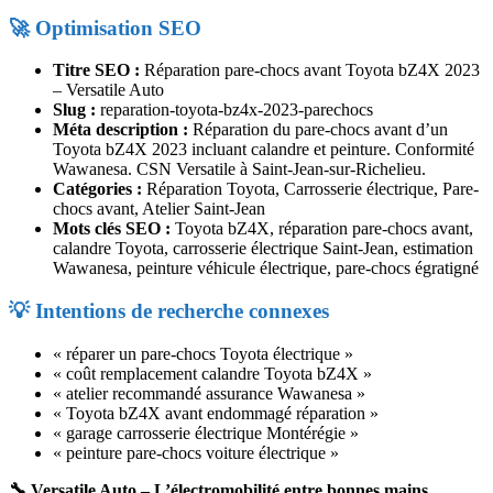
🚀 Optimisation SEO
Titre SEO :
Réparation pare-chocs avant Toyota bZ4X 2023
– Versatile Auto
Slug :
reparation-toyota-bz4x-2023-parechocs
Méta description :
Réparation du pare-chocs avant d’un
Toyota bZ4X 2023 incluant calandre et peinture. Conformité
Wawanesa. CSN Versatile à Saint-Jean-sur-Richelieu.
Catégories :
Réparation Toyota, Carrosserie électrique, Pare-
chocs avant, Atelier Saint-Jean
Mots clés SEO :
Toyota bZ4X, réparation pare-chocs avant,
calandre Toyota, carrosserie électrique Saint-Jean, estimation
Wawanesa, peinture véhicule électrique, pare-chocs égratigné
💡 Intentions de recherche connexes
« réparer un pare-chocs Toyota électrique »
« coût remplacement calandre Toyota bZ4X »
« atelier recommandé assurance Wawanesa »
« Toyota bZ4X avant endommagé réparation »
« garage carrosserie électrique Montérégie »
« peinture pare-chocs voiture électrique »
🔧 Versatile Auto – L’électromobilité entre bonnes mains.