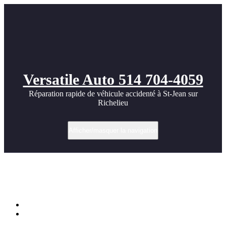
Versatile Auto 514 704-4059
Réparation rapide de véhicule accidenté à St-Jean sur
Richelieu
Afficher/masquer la navigation
Réparation Toyota bZ4X 2023 – Pare-
chocs avant et calandre
Accueil
Réparation Toyota bZ4X 2023 – Pare-chocs avant et calandre