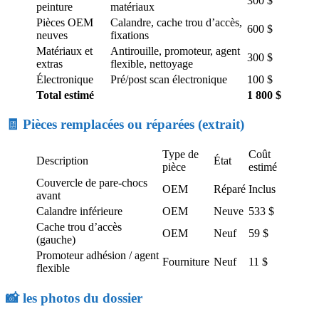
300 $
peinture
matériaux
Pièces OEM
Calandre, cache trou d’accès,
600 $
neuves
fixations
Matériaux et
Antirouille, promoteur, agent
300 $
extras
flexible, nettoyage
Électronique
Pré/post scan électronique
100 $
Total estimé
1 800 $
🧾 Pièces remplacées ou réparées (extrait)
Type de
Coût
Description
État
pièce
estimé
Couvercle de pare-chocs
OEM
Réparé
Inclus
avant
Calandre inférieure
OEM
Neuve
533 $
Cache trou d’accès
OEM
Neuf
59 $
(gauche)
Promoteur adhésion / agent
Fourniture
Neuf
11 $
flexible
📸 les photos du dossier