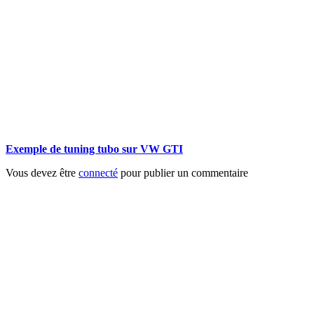
Exemple de tuning tubo sur VW GTI
Vous devez être
connecté
pour publier un commentaire
footer
Après un
accident
Indemnisations
et
Accident
:
Tout