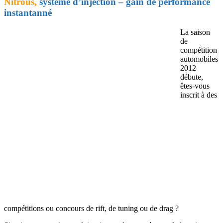
Nitrous,
systême d’injection – gain de performance
instantann
é
La saison
de
compétition
automobiles
2012
débute,
êtes-vous
inscrit à des
compétitions ou concours de rift, de tuning ou de drag ?