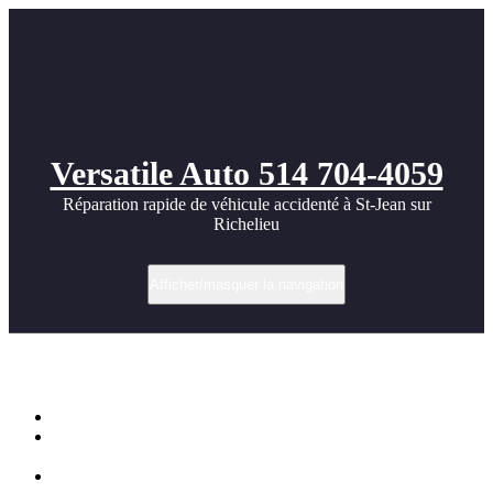
Versatile Auto 514 704-4059
Réparation rapide de véhicule accidenté à St-Jean sur
Richelieu
Afficher/masquer la navigation
Turbo high performance
Accueil
Réparations automobile à St-jean sur richelieu par Versatile
Auto
Turbo high performance