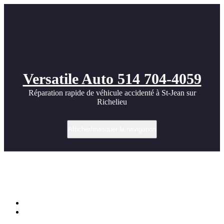
Versatile Auto 514 704-4059
Réparation rapide de véhicule accidenté à St-Jean sur
Richelieu
Afficher/masquer la navigation
Pneus Pirelli – performant sous zéro et
plus
Accueil
Pneus Pirelli – performant sous zéro et plus