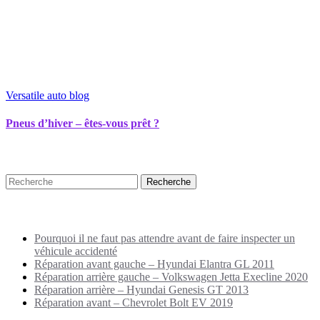
Versatile auto blog
Pneus d’hiver – êtes-vous prêt ?
Recherche
Puplications récentes
Pourquoi il ne faut pas attendre avant de faire inspecter un
véhicule accidenté
Réparation avant gauche – Hyundai Elantra GL 2011
Réparation arrière gauche – Volkswagen Jetta Execline 2020
Réparation arrière – Hyundai Genesis GT 2013
Réparation avant – Chevrolet Bolt EV 2019