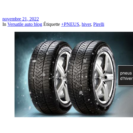
novembre 21, 2022
In
Versatile auto blog
Étiquette
+PNEUS
,
hiver
,
Pirelli