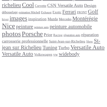
Cool
richelieu
CSN Versatile Auto
Design
Corvette
Golf
Ferrari
débosselage
Exotic
Exhaust
FRONT
estimation Mitchell
images
Montérégie
inspiration
Mazda
Mercedes
hiver
Nice
peinture
peinture automobile
peinture auto
photos
Porsche
Prior
réparation
Racing
réparation auto
St-
carrosserie professionnelle
Saint-Jean-sur-Richelieu
Show
Versatile Auto
jean sur Richelieu
Tuning
Turbo
Versatile Auto
widebody
Volkswagen
vw
footer
Après un
accident
Indemnisations
et
Accident
:
Tout
ce