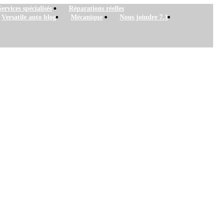
Services spécialisés
Réparations réelles
Versatile auto blog
Mécanique
Nous joindre 7.1