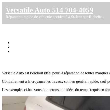
Versatile Auto 514 704-4059
Réparation rapide de véhicule accidenté à St-Jean sur Richelieu
Durée des réparation carrosserie et peint
Accueil
Services Réparation carrosserie et peinture
Durée des réparation carrosserie et peinture automobile
Versatile Auto est l’endroit idéal pour la réparation de toutes marques
Contrairement a la croyance les travaux sont en général rapide, sauf
Les exemples ci-bas vous donnerons une idées du temps requis en fo