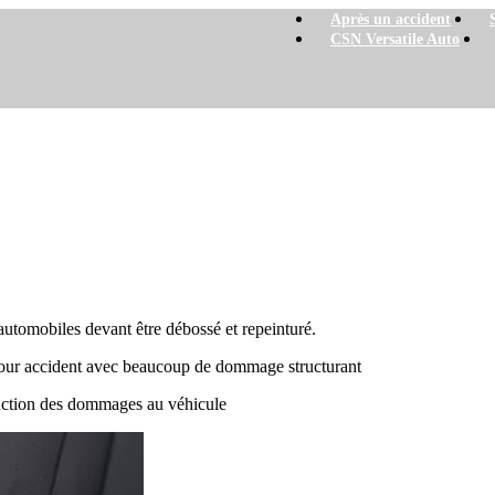
Après un accident
CSN Versatile Auto
ure automobile
 automobiles devant être débossé et repeinturé.
 pour accident avec beaucoup de dommage structurant
nction des dommages au véhicule