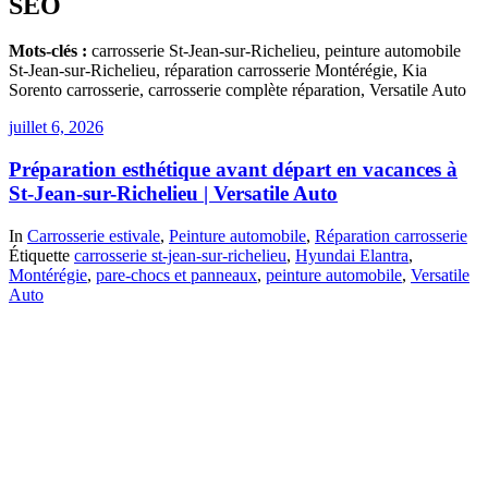
SEO
Mots-clés :
carrosserie St-Jean-sur-Richelieu, peinture automobile
St-Jean-sur-Richelieu, réparation carrosserie Montérégie, Kia
Sorento carrosserie, carrosserie complète réparation, Versatile Auto
juillet 6, 2026
Préparation esthétique avant départ en vacances à
St-Jean-sur-Richelieu | Versatile Auto
In
Carrosserie estivale
,
Peinture automobile
,
Réparation carrosserie
Étiquette
carrosserie st-jean-sur-richelieu
,
Hyundai Elantra
,
Montérégie
,
pare-chocs et panneaux
,
peinture automobile
,
Versatile
Auto