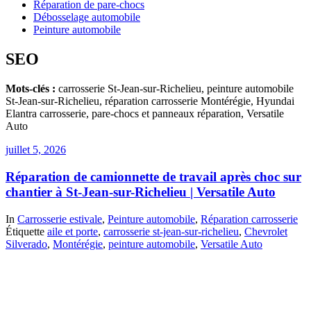
Réparation de pare-chocs
Débosselage automobile
Peinture automobile
SEO
Mots-clés :
carrosserie St-Jean-sur-Richelieu, peinture automobile
St-Jean-sur-Richelieu, réparation carrosserie Montérégie, Hyundai
Elantra carrosserie, pare-chocs et panneaux réparation, Versatile
Auto
juillet 5, 2026
Réparation de camionnette de travail après choc sur
chantier à St-Jean-sur-Richelieu | Versatile Auto
In
Carrosserie estivale
,
Peinture automobile
,
Réparation carrosserie
Étiquette
aile et porte
,
carrosserie st-jean-sur-richelieu
,
Chevrolet
Silverado
,
Montérégie
,
peinture automobile
,
Versatile Auto