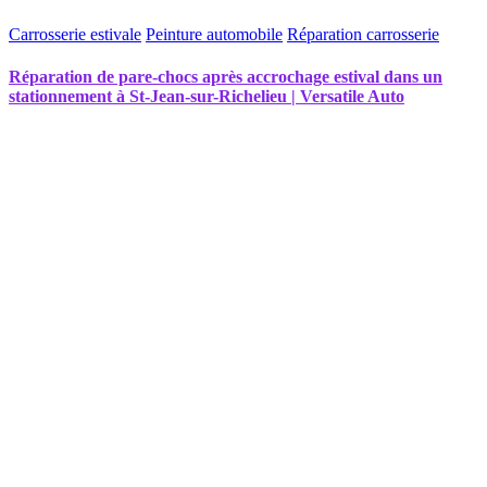
Carrosserie estivale
Peinture automobile
Réparation carrosserie
Réparation de pare-chocs après accrochage estival dans un
stationnement à St-Jean-sur-Richelieu | Versatile Auto