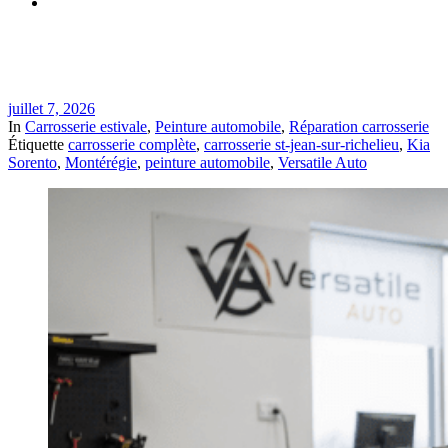
Inspection et remise en état après retour de vacances à St-
Jean-sur-Richelieu | Versatile Auto
juillet 7, 2026
In
Carrosserie estivale
,
Peinture automobile
,
Réparation carrosserie
Étiquette
carrosserie complète
,
carrosserie st-jean-sur-richelieu
,
Kia
Sorento
,
Montérégie
,
peinture automobile
,
Versatile Auto