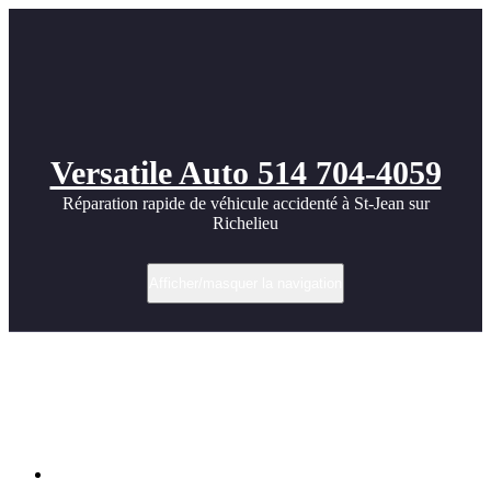
Versatile Auto 514 704-4059
Réparation rapide de véhicule accidenté à St-Jean sur
Richelieu
Afficher/masquer la navigation
Inspection et remise en état après retour
de vacances à St-Jean-sur-Richelieu |
Versatile Auto
Accueil