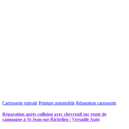
Carrosserie estivale
Peinture automobile
Réparation carrosserie
Réparation après collision avec chevreuil sur route de
campagne à St-Jean-sur-Richelieu | Versatile Auto