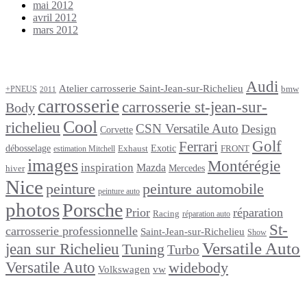
mai 2012
avril 2012
mars 2012
Étiquettes
Audi
Atelier carrosserie Saint-Jean-sur-Richelieu
bmw
+PNEUS
2011
carrosserie
carrosserie st-jean-sur-
Body
Cool
richelieu
CSN Versatile Auto
Design
Corvette
Golf
Ferrari
débosselage
Exotic
Exhaust
FRONT
estimation Mitchell
images
Montérégie
inspiration
Mazda
Mercedes
hiver
Nice
peinture
peinture automobile
peinture auto
photos
Porsche
Prior
réparation
Racing
réparation auto
St-
carrosserie professionnelle
Saint-Jean-sur-Richelieu
Show
Versatile Auto
jean sur Richelieu
Tuning
Turbo
Versatile Auto
widebody
Volkswagen
vw
footer