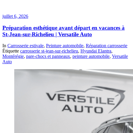
juillet 6, 2026
Préparation esthétique avant départ en vacances à
St-Jean-sur-Richelieu | Versatile Auto
In
Carrosserie estivale
,
Peinture automobile
,
Réparation carrosserie
Étiquette
carrosserie st-jean-sur-richelieu
,
Hyundai Elantra
,
Montérégie
,
pare-chocs et panneaux
,
peinture automobile
,
Versatile
Auto