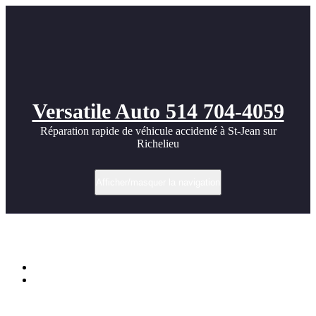
Versatile Auto 514 704-4059
Réparation rapide de véhicule accidenté à St-Jean sur
Richelieu
Afficher/masquer la navigation
Étiquette dans Hyundai Elantra
Accueil
Préparation esthétique avant départ en vacances à St-Jean-sur-
Richelieu | Versatile Auto