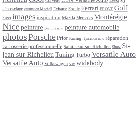
Design
Corvette
Golf
Ferrari
débosselage
Exotic
Exhaust
FRONT
estimation Mitchell
images
Montérégie
inspiration
Mazda
Mercedes
hiver
Nice
peinture
peinture automobile
peinture auto
photos
Porsche
Prior
réparation
Racing
réparation auto
St-
carrosserie professionnelle
Saint-Jean-sur-Richelieu
Show
Versatile Auto
jean sur Richelieu
Tuning
Turbo
Versatile Auto
widebody
Volkswagen
vw
footer
Après un
accident
Indemnisations
et
Accident
:
Tout
ce
que
Vous