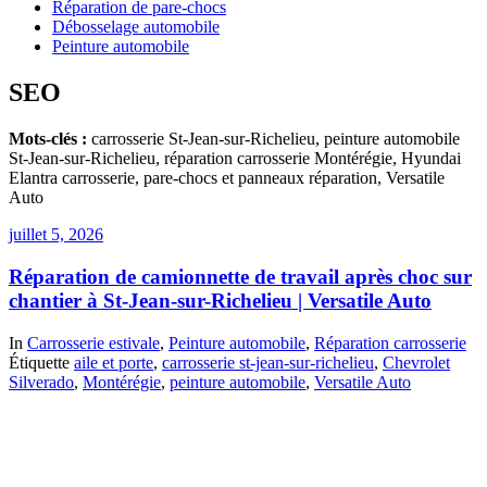
Réparation de pare-chocs
Débosselage automobile
Peinture automobile
SEO
Mots-clés :
carrosserie St-Jean-sur-Richelieu, peinture automobile
St-Jean-sur-Richelieu, réparation carrosserie Montérégie, Hyundai
Elantra carrosserie, pare-chocs et panneaux réparation, Versatile
Auto
juillet 5, 2026
Réparation de camionnette de travail après choc sur
chantier à St-Jean-sur-Richelieu | Versatile Auto
In
Carrosserie estivale
,
Peinture automobile
,
Réparation carrosserie
Étiquette
aile et porte
,
carrosserie st-jean-sur-richelieu
,
Chevrolet
Silverado
,
Montérégie
,
peinture automobile
,
Versatile Auto