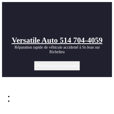
Versatile Auto 514 704-4059
Réparation rapide de véhicule accidenté à St-Jean sur
Richelieu
Afficher/masquer la navigation
Catégorie dans Carrosserie estivale
Accueil
Archive par catégorie "Carrosserie estivale"