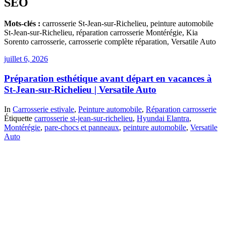
SEO
Mots-clés :
carrosserie St-Jean-sur-Richelieu, peinture automobile
St-Jean-sur-Richelieu, réparation carrosserie Montérégie, Kia
Sorento carrosserie, carrosserie complète réparation, Versatile Auto
juillet 6, 2026
Préparation esthétique avant départ en vacances à
St-Jean-sur-Richelieu | Versatile Auto
In
Carrosserie estivale
,
Peinture automobile
,
Réparation carrosserie
Étiquette
carrosserie st-jean-sur-richelieu
,
Hyundai Elantra
,
Montérégie
,
pare-chocs et panneaux
,
peinture automobile
,
Versatile
Auto