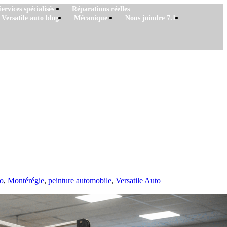
Services spécialisés
Réparations réelles
Versatile auto blog
Mécanique
Nous joindre 7.1
do
,
Montérégie
,
peinture automobile
,
Versatile Auto