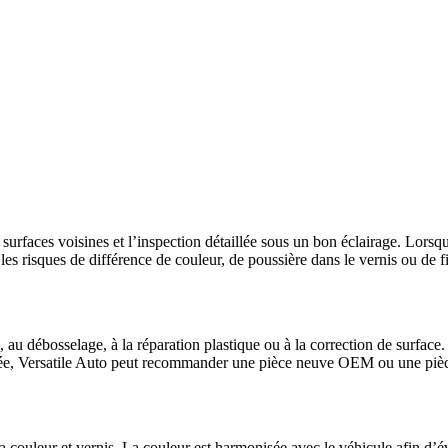
rfaces voisines et l’inspection détaillée sous un bon éclairage. Lorsque
 les risques de différence de couleur, de poussière dans le vernis ou de fi
 débosselage, à la réparation plastique ou à la correction de surface. L
gée, Versatile Auto peut recommander une pièce neuve OEM ou une pièce
 couleur et vernis. La couleur est harmonisée avec le véhicule afin d’évi