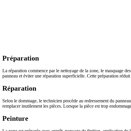
Préparation
La réparation commence par le nettoyage de la zone, le masquage des su
panneau et éviter une réparation superficielle. Cette préparation réduit
Réparation
Selon le dommage, le technicien procède au redressement du panneau, au
remplacer inutilement les pièces. Lorsque la pièce est trop endomma
Peinture
La zone est préparée avec apprêt, ponçage de finition, application de la