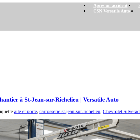
Après un accident
CSN Versatile Auto
t-Jean-sur-Richelieu | Versatile Auto
antier à St-Jean-sur-Richelieu | Versatile Auto
iquette
aile et porte
,
carrosserie st-jean-sur-richelieu
,
Chevrolet Silvera