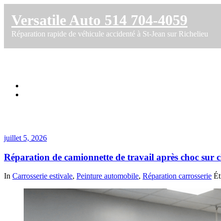
Versatile Auto 514 704-4059
Réparation rapide de véhicule accidenté à St-Jean sur Richelieu
Étiquette dans Chevrolet Silverado
Accueil
Réparation de camionnette de travail après choc sur chantier à S
juillet 5, 2026
Réparation de camionnette de travail après choc sur ch
In
Carrosserie estivale
,
Peinture automobile
,
Réparation carrosserie
Ét