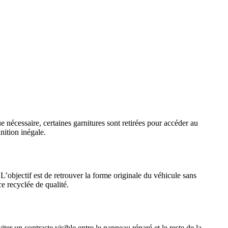
 nécessaire, certaines garnitures sont retirées pour accéder au
nition inégale.
’objectif est de retrouver la forme originale du véhicule sans
 recyclée de qualité.
ter un contraste visible entre le panneau réparé et le reste de la