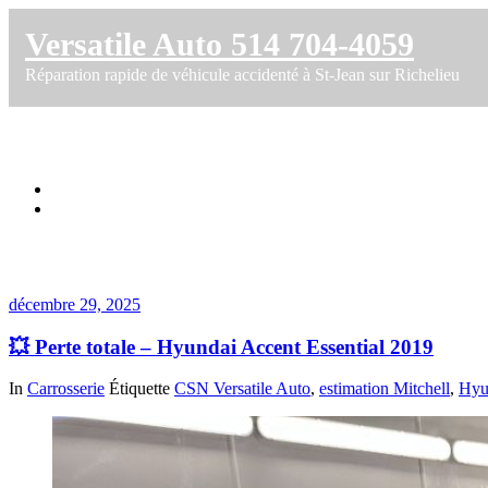
Versatile Auto 514 704-4059
Réparation rapide de véhicule accidenté à St-Jean sur Richelieu
Étiquette dans estimation Mitchell
Accueil
💥 Perte totale – Hyundai Accent Essential 2019
décembre 29, 2025
💥 Perte totale – Hyundai Accent Essential 2019
In
Carrosserie
Étiquette
CSN Versatile Auto
,
estimation Mitchell
,
Hyu