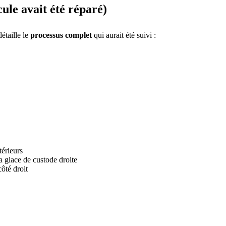
cule avait été réparé)
détaille le
processus complet
qui aurait été suivi :
térieurs
a glace de custode droite
ôté droit