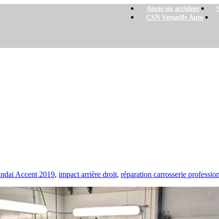
Après un accident
CSN Versatile Auto
ndai Accent 2019
,
impact arrière droit
,
réparation carrosserie professio