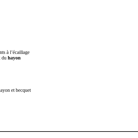
nts à l’écaillage
t du
hayon
 hayon et becquet