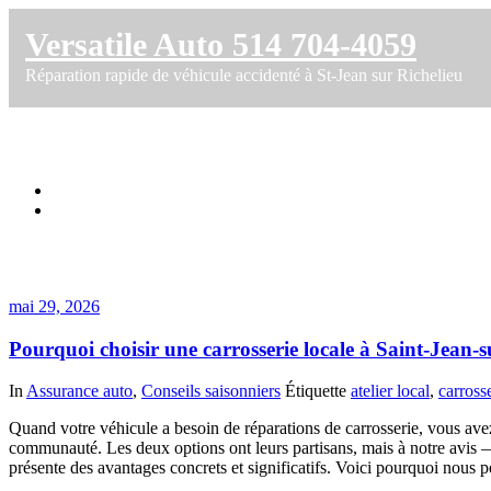
Versatile Auto 514 704-4059
Réparation rapide de véhicule accidenté à St-Jean sur Richelieu
Étiquette dans carrosserie
Accueil
Pourquoi choisir une carrosserie locale à Saint-Jean-sur-Richel
mai 29, 2026
Pourquoi choisir une carrosserie locale à Saint-Jean-
In
Assurance auto
,
Conseils saisonniers
Étiquette
atelier local
,
carross
Quand votre véhicule a besoin de réparations de carrosserie, vous avez
communauté. Les deux options ont leurs partisans, mais à notre avis 
présente des avantages concrets et significatifs. Voici pourquoi nous 