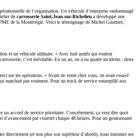
té opérationnelle de l’organisation. Un véhicule d’entreprise endommagé
telier de
carrosserie Saint-Jean-sur-Richelieu
a développé une
s de PME de la Montérégie. Voici le témoignage de Michel Gauthier,
n et un véhicule utilitaire. « Avec huit unités qui roulent
rosserie, c’est inévitable. En un an, on a eu quatre incidents : deux
ect sur les opérations. « Avant de venir chez vous, on avait essayé
 qui matchait pas vraiment. Pour un truck de service estampillé aux
r un accord de service prioritaire. Concrètement, ça veut dire quoi
port d’avancement par courriel chaque 48 heures. Pour un gestionnaire
ier directement (et non plus son supérieur d’abord), nous transmet ses