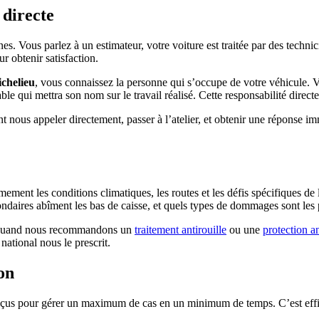
 directe
s. Vous parlez à un estimateur, votre voiture est traitée par des technic
 obtenir satisfaction.
ichelieu
, vous connaissez la personne qui s’occupe de votre véhicule. V
ble qui mettra son nom sur le travail réalisé. Cette responsabilité direct
t nous appeler directement, passer à l’atelier, et obtenir une réponse im
mement les conditions climatiques, les routes et les défis spécifiques d
ndaires abîment les bas de caisse, et quels types de dommages sont les p
ts. Quand nous recommandons un
traitement antirouille
ou une
protection an
ational nous le prescrit.
ion
çus pour gérer un maximum de cas en un minimum de temps. C’est effica