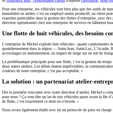
In
Assurance auto
,
Témoignages clients
Étiquette
carrosserie
,
flotte e
Pour une entreprise, ses véhicules sont bien plus que des outils de tra
immobilisé en atelier, c’est un employé moins productif, un client pot
expertise particulière dans la gestion des flottes d’entreprise, avec d
directeur opérationnel chez une entreprise de services en bâtiment bas
Une flotte de huit véhicules, des besoins co
L’entreprise de Michel exploite huit véhicules : quatre camionnettes d
quotidiennement dans la région — Saint-Jean, Saint-Luc, L’Acadie, Ibe
accrochages en stationnement, un impact de neige sur un toit de fourgo
La problématique principale pour une flotte, c’est la gestion du temps
deux autres ateliers. Les délais étaient imprévisibles, la communicatio
couleurs de notre entreprise, c’est pas acceptable. »
La solution : un partenariat atelier-entrep
Dès la première rencontre avec notre directeur d’atelier, Michel a com
pour nous ? Ça veut dire qu’un de nos véhicules passe avant la file d’
de flotte, c’est exactement ce dont on a besoin. »
Nous avons également établi avec lui un protocole de prise en charge a