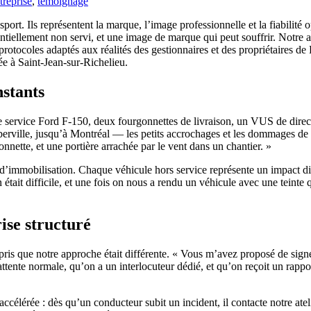
ntreprise
,
témoignage
nsport. Ils représentent la marque, l’image professionnelle et la fiabili
entiellement non servi, et une image de marque qui peut souffrir. Notre a
es protocoles adaptés aux réalités des gestionnaires et des propriétaire
ée à Saint-Jean-sur-Richelieu.
nstants
e service Ford F-150, deux fourgonnettes de livraison, un VUS de directio
rville, jusqu’à Montréal — les petits accrochages et les dommages de car
nnette, et une portière arrachée par le vent dans un chantier. »
 d’immobilisation. Chaque véhicule hors service représente un impact dir
n était difficile, et une fois on nous a rendu un véhicule avec une teinte
rise structuré
pris que notre approche était différente. « Vous m’avez proposé de signe
attente normale, qu’on a un interlocuteur dédié, et qu’on reçoit un rap
ccélérée : dès qu’un conducteur subit un incident, il contacte notre atel