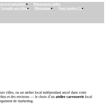
Services spécialisés
Réparations réelles
Versatile auto blog
Mécanique
Nous joindre 7.1
rs villes, ou un atelier local indépendant ancré dans votre
elieu et des environs — le choix d’un
atelier carrosserie
local
 argument de marketing.