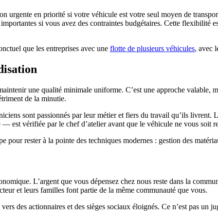
ation urgente en priorité si votre véhicule est votre seul moyen de transp
importantes si vous avez des contraintes budgétaires. Cette flexibilité e
ponctuel que les entreprises avec une
flotte de plusieurs véhicules
, avec 
disation
maintenir une qualité minimale uniforme. C’est une approche valable, ma
étriment de la minutie.
niciens sont passionnés par leur métier et fiers du travail qu’ils livren
 est vérifiée par le chef d’atelier avant que le véhicule ne vous soit r
 pour rester à la pointe des techniques modernes : gestion des matériaux
 économique. L’argent que vous dépensez chez nous reste dans la commun
cteur et leurs familles font partie de la même communauté que vous.
s vers des actionnaires et des sièges sociaux éloignés. Ce n’est pas un