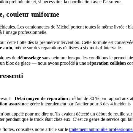
n préliminaire et, si nécessaire, la coordination avec l’assureur.
te, couleur uniforme
 véhicules. Les camionnettes de Michel portent toutes la même livrée : 
à l’image professionnelle.
our cette flotte dès la première intervention. Cette formule est conserv
e auto
, même sur des réparations réalisées à six mois d’intervalle.
niques de
débosselage
sans peinture lorsque les conditions le permettaie
r un bloc de glace — nous avons procédé à une
réparation collision
com
 ressenti
ravant –
Délai moyen de réparation :
réduit de 30 % par rapport aux a
tion assurance
gérée intégralement par l’atelier pour 3 des 4 incidents
ls m’ont appelé pour me dire qu’ils avaient détecté un début de rouille 
er pendant que le truck était chez eux. C’est ce genre de service qui fait
 flottes, consultez notre article sur le
traitement antirouille professionne