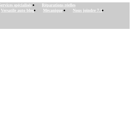
Services spécialisés
Réparations réelles
Versatile auto blog
Mécanique
Nous joindre 7.1