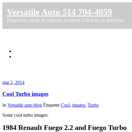
Versatile Auto 514 704-4059
Réparation rapide de véhicule accidenté à St-Jean sur Richelieu
Étiquette dans images
Accueil
Cool Turbo images
mai 2, 2014
Cool Turbo images
In
Versatile auto blog
Étiquette
Cool
,
images
,
Turbo
Some cool turbo images:
1984 Renault Fuego 2.2 and Fuego Turbo