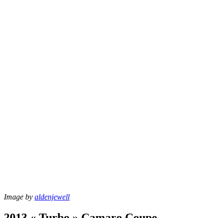
Image by
aldenjewell
2013 « Turbo » Camaro Coupe