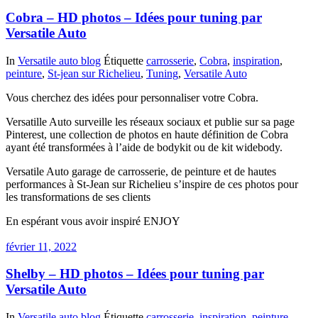
Cobra – HD photos – Idées pour tuning par
Versatile Auto
In
Versatile auto blog
Étiquette
carrosserie
,
Cobra
,
inspiration
,
peinture
,
St-jean sur Richelieu
,
Tuning
,
Versatile Auto
Vous cherchez des idées pour personnaliser votre Cobra.
Versatille Auto surveille les réseaux sociaux et publie sur sa page
Pinterest, une collection de photos en haute définition de Cobra
ayant été transformées à l’aide de bodykit ou de kit widebody.
Versatile Auto garage de carrosserie, de peinture et de hautes
performances à St-Jean sur Richelieu s’inspire de ces photos pour
les transformations de ses clients
En espérant vous avoir inspiré ENJOY
février 11, 2022
Shelby – HD photos – Idées pour tuning par
Versatile Auto
In
Versatile auto blog
Étiquette
carrosserie
,
inspiration
,
peinture
,