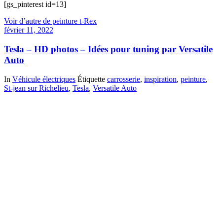
[gs_pinterest id=13]
Voir d’autre de peinture t-Rex
février 11, 2022
Tesla – HD photos – Idées pour tuning par Versatile
Auto
In
Véhicule électriques
Étiquette
carrosserie
,
inspiration
,
peinture
,
St-jean sur Richelieu
,
Tesla
,
Versatile Auto