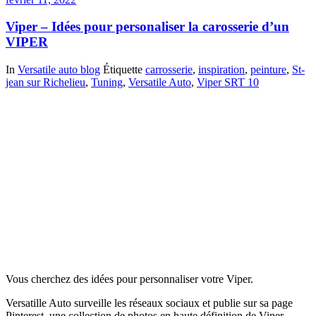
Viper – Idées pour personaliser la carosserie d’un
VIPER
In
Versatile auto blog
Étiquette
carrosserie
,
inspiration
,
peinture
,
St-
jean sur Richelieu
,
Tuning
,
Versatile Auto
,
Viper SRT 10
Vous cherchez des idées pour personnaliser votre Viper.
Versatille Auto surveille les réseaux sociaux et publie sur sa page
Pinterest, une collection de photos en haute définition de Viper .