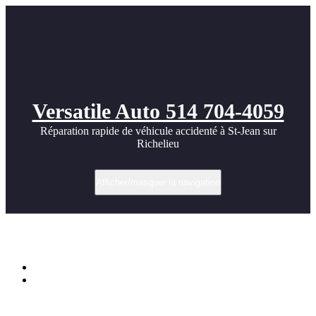
Versatile Auto 514 704-4059
Réparation rapide de véhicule accidenté à St-Jean sur
Richelieu
Afficher/masquer la navigation
Étiquette dans inspiration
Accueil
Toyota – Versatile Auto Tuning ideas