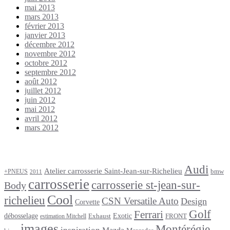
mai 2013
mars 2013
février 2013
janvier 2013
décembre 2012
novembre 2012
octobre 2012
septembre 2012
août 2012
juillet 2012
juin 2012
mai 2012
avril 2012
mars 2012
Étiquettes
Audi
Atelier carrosserie Saint-Jean-sur-Richelieu
bmw
+PNEUS
2011
carrosserie
carrosserie st-jean-sur-
Body
Cool
richelieu
CSN Versatile Auto
Design
Corvette
Golf
Ferrari
débosselage
Exotic
Exhaust
FRONT
estimation Mitchell
images
Montérégie