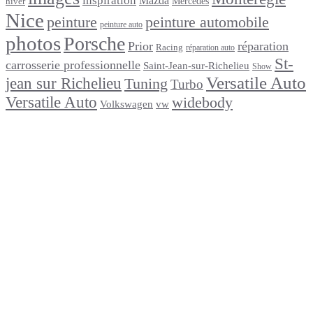
inspiration
Mazda
Mercedes
hiver
Nice
peinture
peinture automobile
peinture auto
photos
Porsche
Prior
réparation
Racing
réparation auto
St-
carrosserie professionnelle
Saint-Jean-sur-Richelieu
Show
Versatile Auto
jean sur Richelieu
Tuning
Turbo
Versatile Auto
widebody
Volkswagen
vw
footer
Après un
accident
Indemnisations
et
Accident
:
Tout
ce
que
Vous
Devez
Savoir
Réparation