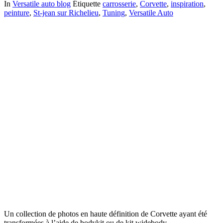
In
Versatile auto blog
Étiquette
carrosserie
,
Corvette
,
inspiration
,
peinture
,
St-jean sur Richelieu
,
Tuning
,
Versatile Auto
Un collection de photos en haute définition de Corvette ayant été
transformées à l’aide de bodykit ou de kit widebody,