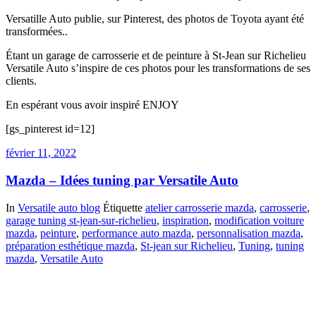
Versatille Auto publie, sur Pinterest, des photos de Toyota ayant été
transformées..
Étant un garage de carrosserie et de peinture à St-Jean sur Richelieu
Versatile Auto s’inspire de ces photos pour les transformations de ses
clients.
En espérant vous avoir inspiré ENJOY
[gs_pinterest id=12]
février 11, 2022
Mazda – Idées tuning par Versatile Auto
In
Versatile auto blog
Étiquette
atelier carrosserie mazda
,
carrosserie
,
garage tuning st-jean-sur-richelieu
,
inspiration
,
modification voiture
mazda
,
peinture
,
performance auto mazda
,
personnalisation mazda
,
préparation esthétique mazda
,
St-jean sur Richelieu
,
Tuning
,
tuning
mazda
,
Versatile Auto