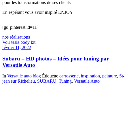
pour les transformations de ses clients
En espérant vous avoir inspiré ENJOY
[gs_pinterest id=11]
nos réalisations
Voir tesla body kit
février 11, 2022
Subaru – HD photos – Idées pour tuning par
Versatile Auto
In
Versatile auto blog
Étiquette
carrosserie
,
inspiration
,
peinture
,
St-
jean sur Richelieu
,
SUBARU
,
Tuning
,
Versatile Auto