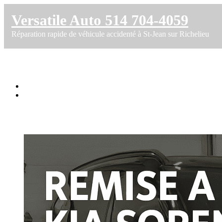
Versatile Auto 514 704-4059
Réparation rapide de véhicule accidenté à St-Jean sur Richelieu
Réparation complète Kia Sorento EX+ 2023 
Accueil
Réparation complète Kia Sorento EX+ 2023 – Portes, pare-brise