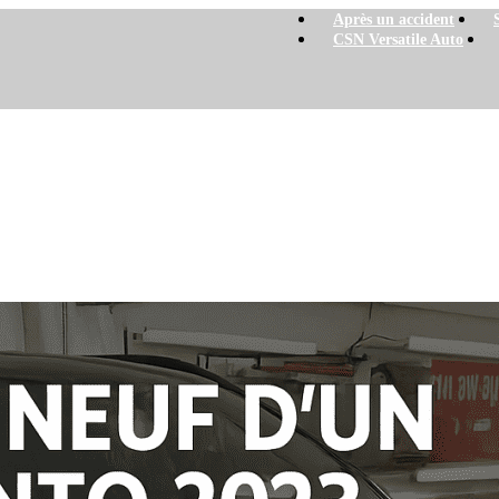
Après un accident
CSN Versatile Auto
– Portes, pare-brise et carrosserie
 et carrosserie