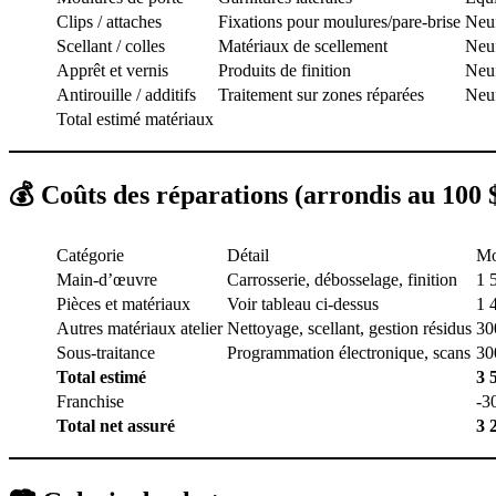
Clips / attaches
Fixations pour moulures/pare-brise
Neu
Scellant / colles
Matériaux de scellement
Neu
Apprêt et vernis
Produits de finition
Neu
Antirouille / additifs
Traitement sur zones réparées
Neu
Total estimé matériaux
💰 Coûts des réparations (arrondis au 100 
Catégorie
Détail
Mo
Main-d’œuvre
Carrosserie, débosselage, finition
1 
Pièces et matériaux
Voir tableau ci-dessus
1 
Autres matériaux atelier
Nettoyage, scellant, gestion résidus
30
Sous-traitance
Programmation électronique, scans
30
Total estimé
3 
Franchise
-3
Total net assuré
3 