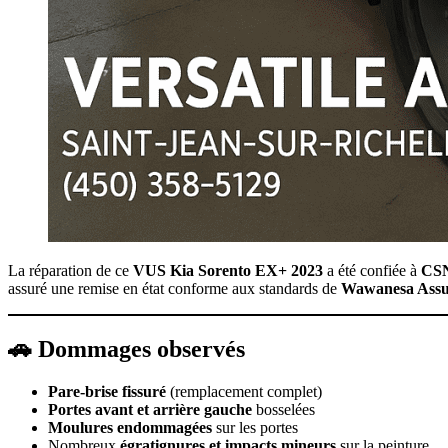
La réparation de ce
VUS Kia Sorento EX+ 2023
a été confiée à
CSN
assuré une remise en état conforme aux standards de
Wawanesa Assu
🚗 Dommages observés
Pare-brise fissuré
(remplacement complet)
Portes avant et arrière gauche
bosselées
Moulures endommagées
sur les portes
Nombreux
égratignures et impacts mineurs
sur la peinture