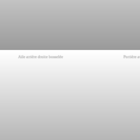
Aile arrière droite bosselée
Portière 