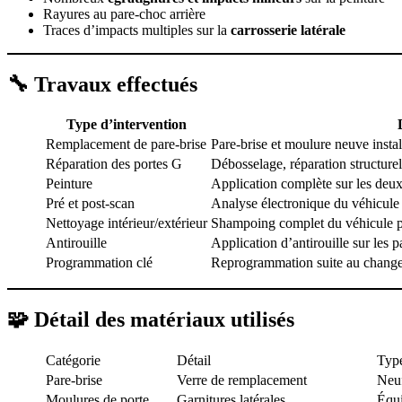
Rayures au pare-choc arrière
Traces d’impacts multiples sur la
carrosserie latérale
🔧 Travaux effectués
Type d’intervention
Remplacement de pare-brise
Pare-brise et moulure neuve instal
Réparation des portes G
Débosselage, réparation structurel
Peinture
Application complète sur les deux 
Pré et post-scan
Analyse électronique du véhicule a
Nettoyage intérieur/extérieur
Shampoing complet du véhicule p
Antirouille
Application d’antirouille sur les 
Programmation clé
Reprogrammation suite au change
🧩 Détail des matériaux utilisés
Catégorie
Détail
Type
Pare-brise
Verre de remplacement
Neu
Moulures de porte
Garnitures latérales
Équi