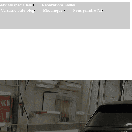
Services spécialisés
Réparations réelles
Versatile auto blog
Mécanique
Nous joindre 7.1