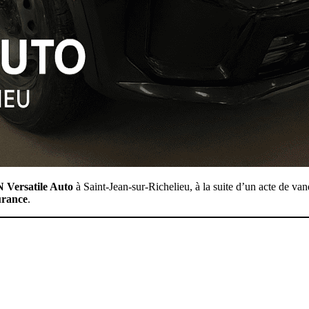
 Versatile Auto
à Saint-Jean-sur-Richelieu, à la suite d’un acte de van
rance
.