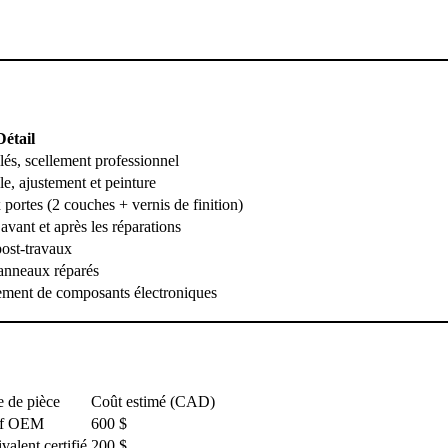
Détail
lés, scellement professionnel
le, ajustement et peinture
portes (2 couches + vernis de finition)
vant et après les réparations
ost-travaux
panneaux réparés
ment de composants électroniques
 de pièce
Coût estimé (CAD)
f OEM
600 $
valent certifié
200 $