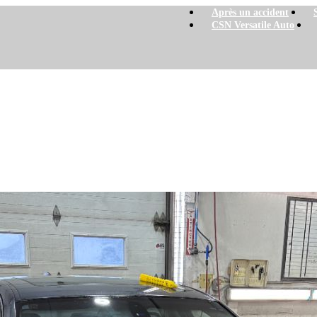
Après un accident
CSN Versatile Auto
328xi 2007