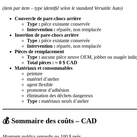
(item par item – type identifié selon le standard Versatile Auto)
Couvercle de pare-chocs arrière
Type :
pièce existante conservée
Intervention :
réparée, non remplacée
Insertion de pare-chocs arrière
Type :
pièce existante conservée
Intervention :
réparée, non remplacée
Pièces de remplacement
Type :
aucune pièce neuve OEM, jobber ou usagée indiqu
Total pièces :
≈
0 $ CAD
Matériaux et consommables
peinture
matériel d’atelier
agent flexible
promoteur d’adhésion
élimination des déchets dangereux
Type :
matériaux neufs d’atelier
💰 Sommaire des coûts – CAD
Montants publics arrondis au 100 $ près