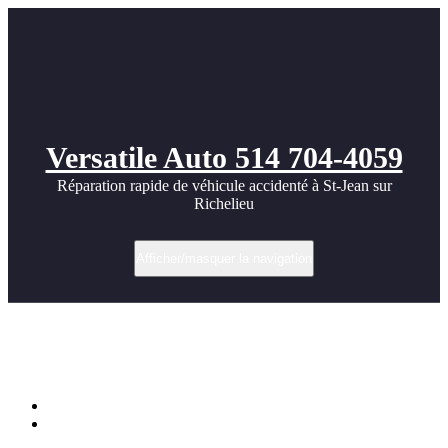
Versatile Auto 514 704-4059
Réparation rapide de véhicule accidenté à St-Jean sur
Richelieu
Afficher/masquer la navigation
Réparation Tesla Model Y 2023 – Impact
aile arrière droite
Accueil
Réparation Tesla Model Y 2023 – Impact aile arrière droite