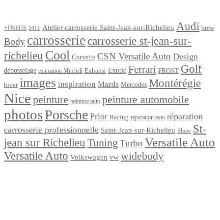
Étiquettes
Audi
Atelier carrosserie Saint-Jean-sur-Richelieu
bmw
+PNEUS
2011
carrosserie
carrosserie st-jean-sur-
Body
Cool
richelieu
CSN Versatile Auto
Design
Corvette
Golf
Ferrari
débosselage
Exotic
Exhaust
FRONT
estimation Mitchell
images
Montérégie
inspiration
Mazda
Mercedes
hiver
Nice
peinture
peinture automobile
peinture auto
photos
Porsche
Prior
réparation
Racing
réparation auto
St-
carrosserie professionnelle
Saint-Jean-sur-Richelieu
Show
Versatile Auto
jean sur Richelieu
Tuning
Turbo
Versatile Auto
widebody
Volkswagen
vw
footer
Après un
accident
Indemnisations