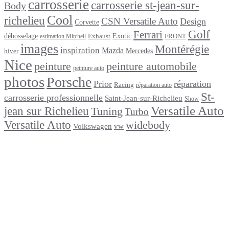
carrosserie
carrosserie st-jean-sur-
Body
Cool
richelieu
CSN Versatile Auto
Design
Corvette
Golf
Ferrari
débosselage
Exotic
Exhaust
FRONT
estimation Mitchell
images
Montérégie
inspiration
Mazda
Mercedes
hiver
Nice
peinture
peinture automobile
peinture auto
photos
Porsche
Prior
réparation
Racing
réparation auto
St-
carrosserie professionnelle
Saint-Jean-sur-Richelieu
Show
Versatile Auto
jean sur Richelieu
Tuning
Turbo
Versatile Auto
widebody
Volkswagen
vw
footer
Après un
accident
Indemnisations
et
Accident
:
Tout