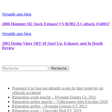
Versatile auto blog
2006 Hummer H2 Stock Exhaust VS BORLA Catback #140037
Versatile auto blog
2003 Dodge Viper SRT-10 Start Up, Exhaust, and In Depth
Review
Recherche
Puplications récentes
Pourquoi il ne faut pas attendre avant de faire inspecter un
véhicule accidenté
Réparation avant gauche – Hyundai Elantra GL 2011
Réparation arrière gauche – Volkswagen Jetta Execline 2020
Réparation arrière – Hyundai Genesis GT 2013
Réparation avant – Chevrolet Bolt EV 2019