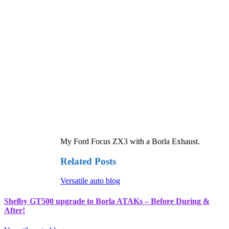
My Ford Focus ZX3 with a Borla Exhaust.
Related Posts
Versatile auto blog
Shelby GT500 upgrade to Borla ATAKs – Before During &
After!