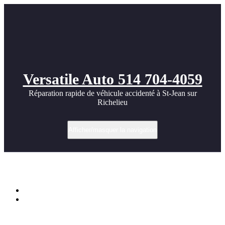
Versatile Auto 514 704-4059
Réparation rapide de véhicule accidenté à St-Jean sur
Richelieu
Afficher/masquer la navigation
350Z Borla Exhaust
Accueil
350Z Borla Exhaust