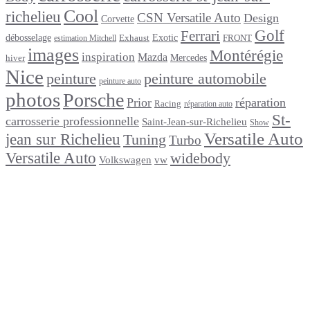
Cool
richelieu
CSN Versatile Auto
Design
Corvette
Golf
Ferrari
débosselage
Exotic
Exhaust
FRONT
estimation Mitchell
images
Montérégie
inspiration
Mazda
Mercedes
hiver
Nice
peinture
peinture automobile
peinture auto
photos
Porsche
Prior
réparation
Racing
réparation auto
St-
carrosserie professionnelle
Saint-Jean-sur-Richelieu
Show
Versatile Auto
jean sur Richelieu
Tuning
Turbo
Versatile Auto
widebody
Volkswagen
vw
footer
Après un
accident
Indemnisations
et
Accident
:
Tout
ce