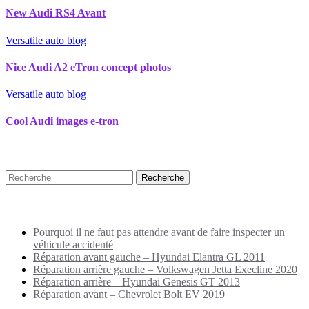
New Audi RS4 Avant
Versatile auto blog
Nice Audi A2 eTron concept photos
Versatile auto blog
Cool Audi images e-tron
Recherche
Puplications récentes
Pourquoi il ne faut pas attendre avant de faire inspecter un
véhicule accidenté
Réparation avant gauche – Hyundai Elantra GL 2011
Réparation arrière gauche – Volkswagen Jetta Execline 2020
Réparation arrière – Hyundai Genesis GT 2013
Réparation avant – Chevrolet Bolt EV 2019