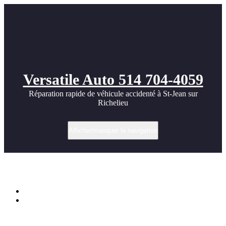
Versatile Auto 514 704-4059
Réparation rapide de véhicule accidenté à St-Jean sur
Richelieu
Afficher/masquer la navigation
Audi A6 shoot
Accueil
Audi A6 shoot