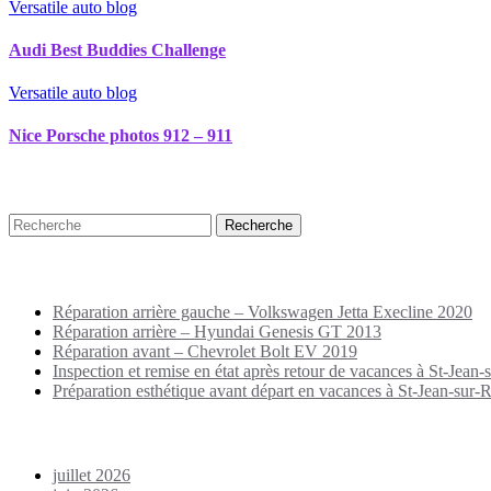
Versatile auto blog
Audi Best Buddies Challenge
Versatile auto blog
Nice Porsche photos 912 – 911
Recherche
Puplications récentes
Réparation arrière gauche – Volkswagen Jetta Execline 2020
Réparation arrière – Hyundai Genesis GT 2013
Réparation avant – Chevrolet Bolt EV 2019
Inspection et remise en état après retour de vacances à St-Jean-s
Préparation esthétique avant départ en vacances à St-Jean-sur-Ri
Archives
juillet 2026