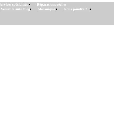
Services spécialisés
Réparations réelles
Versatile auto blog
Mécanique
Nous joindre 7.1