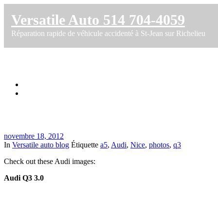
Versatile Auto 514 704-4059
Réparation rapide de véhicule accidenté à St-Jean sur Richelieu
Audi Q3 Nice Audi photos
Accueil
Audi Q3 Nice Audi photos
novembre 18, 2012
In
Versatile auto blog
Étiquette
a5
,
Audi
,
Nice
,
photos
,
q3
Check out these Audi images:
Audi Q3 3.0