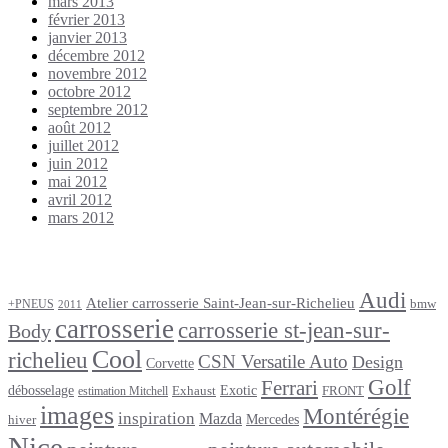
mars 2013
février 2013
janvier 2013
décembre 2012
novembre 2012
octobre 2012
septembre 2012
août 2012
juillet 2012
juin 2012
mai 2012
avril 2012
mars 2012
Étiquettes
Audi
Atelier carrosserie Saint-Jean-sur-Richelieu
bmw
+PNEUS
2011
carrosserie
carrosserie st-jean-sur-
Body
Cool
richelieu
CSN Versatile Auto
Design
Corvette
Golf
Ferrari
débosselage
Exotic
Exhaust
FRONT
estimation Mitchell
images
Montérégie
inspiration
Mazda
Mercedes
hiver
Nice