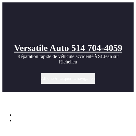
Versatile Auto 514 704-4059
Réparation rapide de véhicule accidenté à St-Jean sur
Richelieu
Afficher/masquer la navigation
Audi R8 vs Porsche 911
Accueil
Audi R8 vs Porsche 911