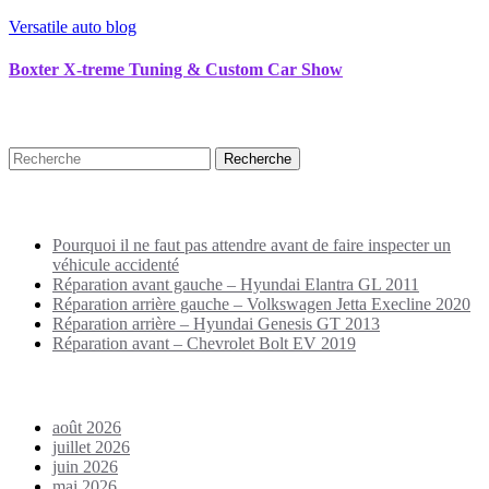
Versatile auto blog
Boxter X-treme Tuning & Custom Car Show
Recherche
Puplications récentes
Pourquoi il ne faut pas attendre avant de faire inspecter un
véhicule accidenté
Réparation avant gauche – Hyundai Elantra GL 2011
Réparation arrière gauche – Volkswagen Jetta Execline 2020
Réparation arrière – Hyundai Genesis GT 2013
Réparation avant – Chevrolet Bolt EV 2019
Archives
août 2026
juillet 2026
juin 2026
mai 2026