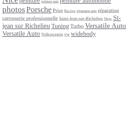
peinture
peinture automobile
peinture auto
photos
Porsche
Prior
réparation
Racing
réparation auto
St-
carrosserie professionnelle
Saint-Jean-sur-Richelieu
Show
Versatile Auto
jean sur Richelieu
Tuning
Turbo
Versatile Auto
widebody
Volkswagen
vw
footer
Après un
accident
Indemnisations
et
Accident
:
Tout
ce
que
Vous
Devez
Savoir
Réparation
de