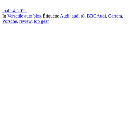
mai 24, 2012
In
Versatile auto blog
Étiquette
Audi
,
audi r8
,
BBCAudi
,
Carrera
,
Porsche
,
review
,
top gear