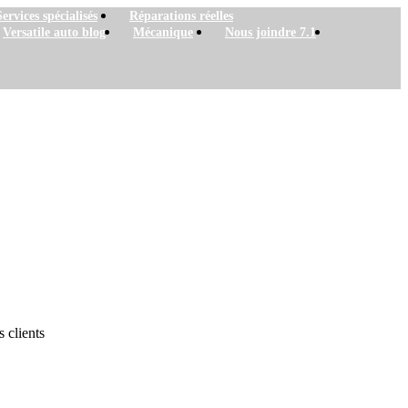
Services spécialisés
Réparations réelles
Versatile auto blog
Mécanique
Nous joindre 7.1
s clients