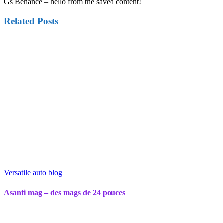
Gs Behance – hello from the saved content!
Related Posts
Versatile auto blog
Asanti mag – des mags de 24 pouces