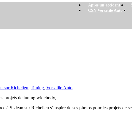
Après un accident
CSN Versatile Auto
an sur Richelieu
,
Tuning
,
Versatile Auto
os projets de tuning widebody,
ce à St-Jean sur Richelieu s’inspire de ses photos pour les projets de se