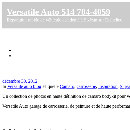
Versatile Auto 514 704-4059
Réparation rapide de véhicule accidenté à St-Jean sur Richelieu
Camaro Bodykit photo ideas
Accueil
Camaro Bodykit photo ideas
décembre 30, 2012
In
Versatile auto blog
Étiquette
Camaro
,
carrosserie
,
inspiration
,
St-je
Un collection de photos en haute définition de camaro bodykit pour v
Versatile Auto garage de carrosserie, de peinture et de haute performan