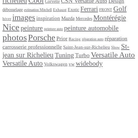
Cool
richelieu
CSN Versatile Auto
Design
Corvette
Golf
Ferrari
débosselage
Exotic
Exhaust
FRONT
estimation Mitchell
images
Montérégie
inspiration
Mazda
Mercedes
hiver
Nice
peinture
peinture automobile
peinture auto
photos
Porsche
Prior
réparation
Racing
réparation auto
St-
carrosserie professionnelle
Saint-Jean-sur-Richelieu
Show
Versatile Auto
jean sur Richelieu
Tuning
Turbo
Versatile Auto
widebody
Volkswagen
vw
footer
Après un
accident
Indemnisations
et
Accident
:
Tout
ce
que