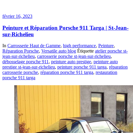
février 16, 2023
Peinture et Réparation Porsche 911 Targa | St-Jean-
sur-Richelieu
In
Carrosserie Haut de Gamme
,
high performance
,
Peinture
,
Réparation Porsche
,
Versatile auto blog
Étiquette
atelier porsche st-
jean-sur-richelieu
,
carrosserie porsche st-jean-sur-richelieu
,
débosselage porsche 911
,
peinture auto prestige
,
peinture auto
prestige st-jean-sur-richelieu
,
peinture porsche 911 targa
,
réparation
carrosserie porsche
,
réparation porsche 911 targa
,
restauration
porsche 911 targa