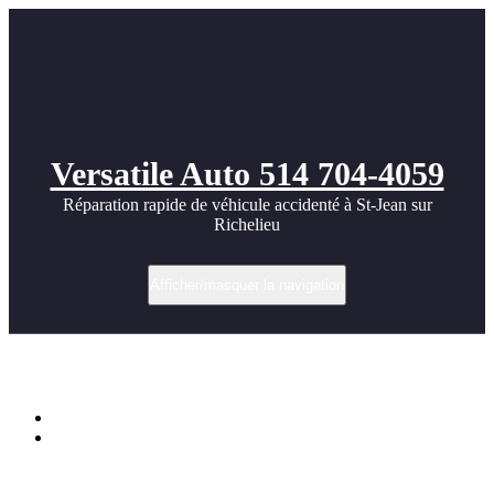
Versatile Auto 514 704-4059
Réparation rapide de véhicule accidenté à St-Jean sur
Richelieu
Afficher/masquer la navigation
Étiquette dans peinture porsche 911 targa
Accueil
Peinture et Réparation Porsche 911 Targa | St-Jean-sur-
Richelieu