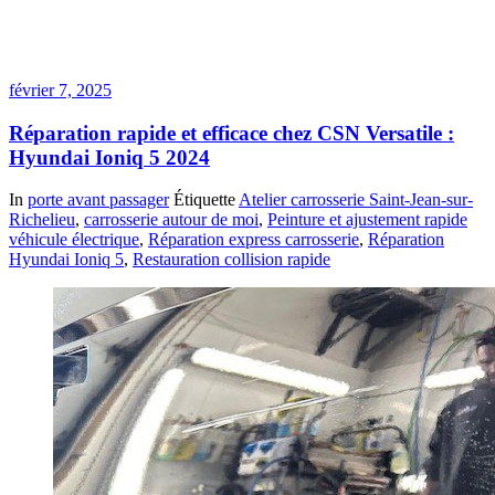
février 7, 2025
Réparation rapide et efficace chez CSN Versatile :
Hyundai Ioniq 5 2024
In
porte avant passager
Étiquette
Atelier carrosserie Saint-Jean-sur-
Richelieu
,
carrosserie autour de moi
,
Peinture et ajustement rapide
véhicule électrique
,
Réparation express carrosserie
,
Réparation
Hyundai Ioniq 5
,
Restauration collision rapide