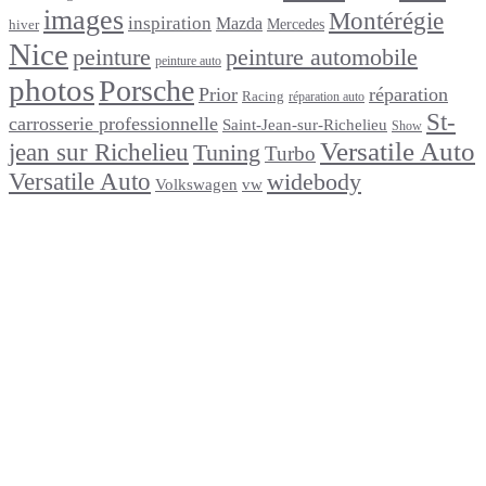
images
Montérégie
inspiration
Mazda
Mercedes
hiver
Nice
peinture
peinture automobile
peinture auto
photos
Porsche
Prior
réparation
Racing
réparation auto
St-
carrosserie professionnelle
Saint-Jean-sur-Richelieu
Show
Versatile Auto
jean sur Richelieu
Tuning
Turbo
Versatile Auto
widebody
Volkswagen
vw
footer
Après un
accident
Indemnisations
et
Accident
:
Tout
ce
que
Vous
Devez
Savoir