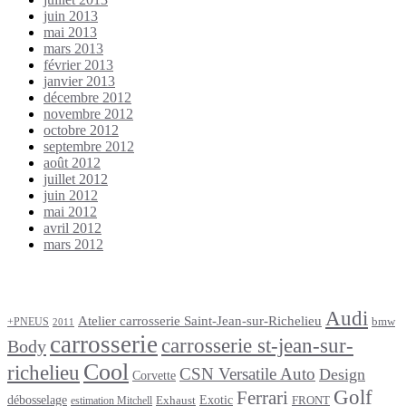
juin 2013
mai 2013
mars 2013
février 2013
janvier 2013
décembre 2012
novembre 2012
octobre 2012
septembre 2012
août 2012
juillet 2012
juin 2012
mai 2012
avril 2012
mars 2012
Étiquettes
Audi
Atelier carrosserie Saint-Jean-sur-Richelieu
bmw
+PNEUS
2011
carrosserie
carrosserie st-jean-sur-
Body
Cool
richelieu
CSN Versatile Auto
Design
Corvette
Golf
Ferrari
débosselage
Exotic
Exhaust
FRONT
estimation Mitchell