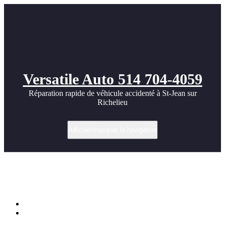
Versatile Auto 514 704-4059
Réparation rapide de véhicule accidenté à St-Jean sur
Richelieu
Afficher/masquer la navigation
Étiquette dans Restauration collision
rapide
Accueil
Réparation rapide et efficace chez CSN Versatile : Hyundai
Ioniq 5 2024