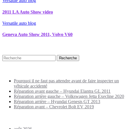
Versatile auto blog
2011 LA Auto Show video
Versatile auto blog
Geneva Auto Show 2011, Volvo V60
Recherche
Puplications récentes
Pourquoi il ne faut pas attendre avant de faire inspecter un
véhicule accidenté
Réparation avant gauche – Hyundai Elantra GL 2011
Réparation arrière gauche – Volkswagen Jetta Execline 2020
Réparation arrière – Hyundai Genesis GT 2013
Réparation avant – Chevrolet Bolt EV 2019
Archives
août 2026