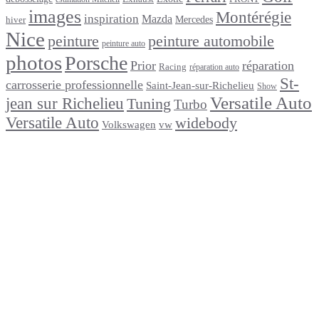
images
Montérégie
inspiration
Mazda
Mercedes
hiver
Nice
peinture
peinture automobile
peinture auto
photos
Porsche
Prior
réparation
Racing
réparation auto
St-
carrosserie professionnelle
Saint-Jean-sur-Richelieu
Show
Versatile Auto
jean sur Richelieu
Tuning
Turbo
Versatile Auto
widebody
Volkswagen
vw
footer
Après un
accident
Indemnisations
et
Accident
:
Tout
ce
que
Vous
Devez