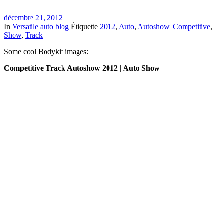
décembre 21, 2012
In
Versatile auto blog
Étiquette
2012
,
Auto
,
Autoshow
,
Competitive
,
Show
,
Track
Some cool Bodykit images:
Competitive Track Autoshow 2012 | Auto Show