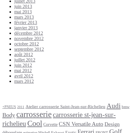
juillet 2013
juin 2013
mai 2013
mars 2013
février 2013
janvier 2013
décembre 2012
novembre 2012
octobre 2012
septembre 2012
août 2012
juillet 2012
juin 2012
mai 2012
avril 2012
mars 2012
Étiquettes
Audi
Atelier carrosserie Saint-Jean-sur-Richelieu
bmw
+PNEUS
2011
carrosserie
carrosserie st-jean-sur-
Body
Cool
richelieu
CSN Versatile Auto
Design
Corvette
Golf
Ferrari
débosselage
Exotic
Exhaust
FRONT
estimation Mitchell