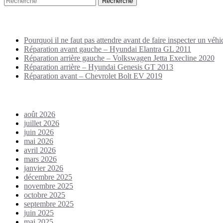
Puplications récentes
Pourquoi il ne faut pas attendre avant de faire inspecter un véhi
Réparation avant gauche – Hyundai Elantra GL 2011
Réparation arrière gauche – Volkswagen Jetta Execline 2020
Réparation arrière – Hyundai Genesis GT 2013
Réparation avant – Chevrolet Bolt EV 2019
Archives
août 2026
juillet 2026
juin 2026
mai 2026
avril 2026
mars 2026
janvier 2026
décembre 2025
novembre 2025
octobre 2025
septembre 2025
juin 2025
mai 2025