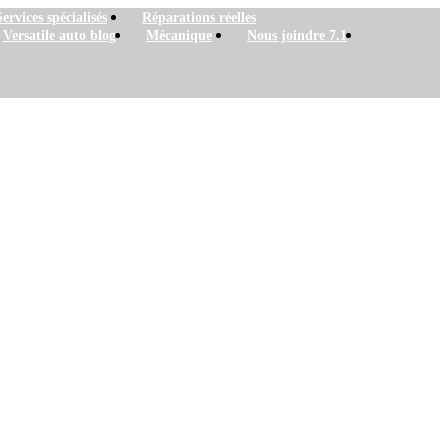
Services spécialisés
Réparations réelles
Versatile auto blog
Mécanique
Nous joindre 7.1