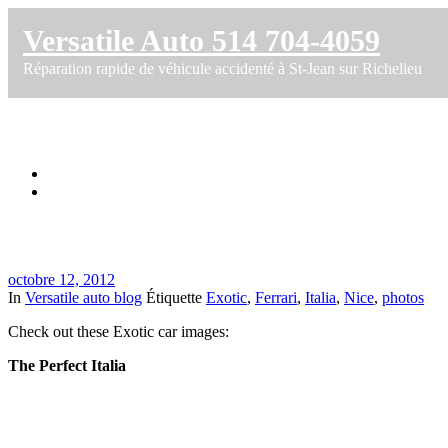
Versatile Auto 514 704-4059
Réparation rapide de véhicule accidenté à St-Jean sur Richelieu
Ferrari italia Nice Exotic Car photos
Accueil
Ferrari italia Nice Exotic Car photos
octobre 12, 2012
In
Versatile auto blog
Étiquette
Exotic
,
Ferrari
,
Italia
,
Nice
,
photos
Check out these Exotic car images:
The Perfect Italia