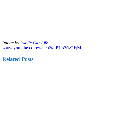
Image by
Exotic Car Life
www.youtube.com/watch?v=EI1s30vJdqM
Related Posts