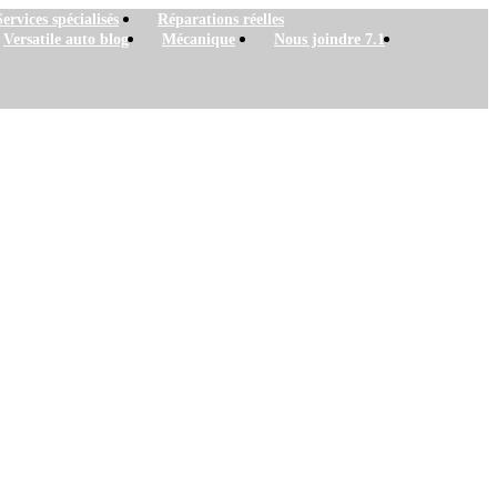
Services spécialisés
Réparations réelles
Versatile auto blog
Mécanique
Nous joindre 7.1