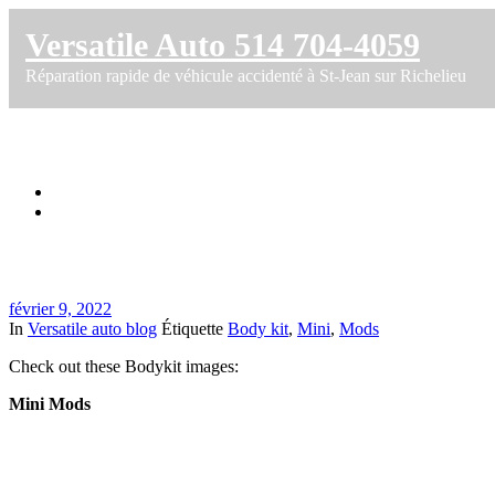
Versatile Auto 514 704-4059
Réparation rapide de véhicule accidenté à St-Jean sur Richelieu
Mini austin aero kit
Accueil
Mini austin aero kit
février 9, 2022
In
Versatile auto blog
Étiquette
Body kit
,
Mini
,
Mods
Check out these Bodykit images:
Mini Mods