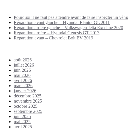
Puplications récentes
Pourquoi il ne faut pas attendre avant de faire inspecter un véhi
Réparation avant gauche – Hyundai Elantra GL 2011
Réparation arrière gauche – Volkswagen Jetta Execline 2020
Réparation arrière – Hyundai Genesis GT 2013
Réparation avant – Chevrolet Bolt EV 2019
Archives
août 2026
juillet 2026
juin 2026
mai 2026
avril 2026
mars 2026
janvier 2026
décembre 2025
novembre 2025
octobre 2025
septembre 2025
juin 2025
mai 2025
avril 2025