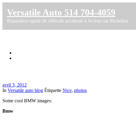
Versatile Auto 514 704-4059
Réparation rapide de véhicule accidenté à St-Jean sur Richelieu
Nice BMW photos
Accueil
Nice BMW photos
avril 3, 2012
In
Versatile auto blog
Étiquette
Nice
,
photos
Some cool BMW images:
Bmw