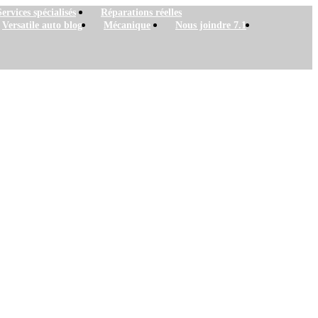
Services spécialisés
Réparations réelles
Versatile auto blog
Mécanique
Nous joindre 7.1