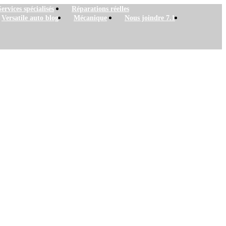
Services spécialisés
Réparations réelles
Versatile auto blog
Mécanique
Nous joindre 7.1