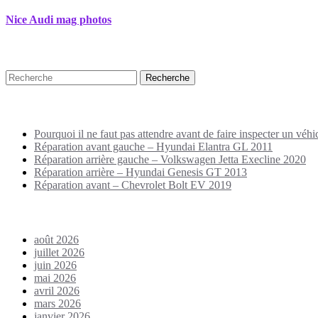
Nice Audi mag photos
Recherche
Puplications récentes
Pourquoi il ne faut pas attendre avant de faire inspecter un véhi
Réparation avant gauche – Hyundai Elantra GL 2011
Réparation arrière gauche – Volkswagen Jetta Execline 2020
Réparation arrière – Hyundai Genesis GT 2013
Réparation avant – Chevrolet Bolt EV 2019
Archives
août 2026
juillet 2026
juin 2026
mai 2026
avril 2026
mars 2026
janvier 2026