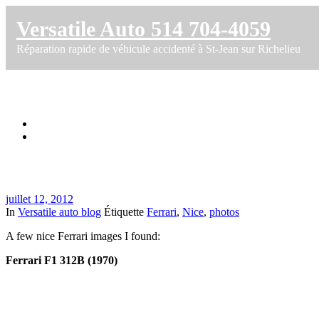
Versatile Auto 514 704-4059
Réparation rapide de véhicule accidenté à St-Jean sur Richelieu
Nice Ferrari F1 312 photos
Accueil
Nice Ferrari F1 312 photos
juillet 12, 2012
In
Versatile auto blog
Étiquette
Ferrari
,
Nice
,
photos
A few nice Ferrari images I found:
Ferrari F1 312B (1970)