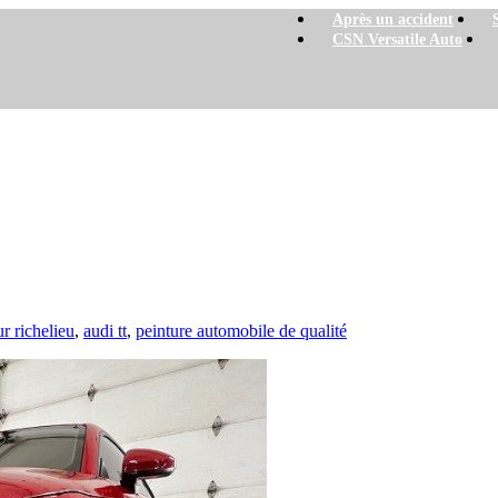
Après un accident
CSN Versatile Auto
Audi TT
ur richelieu
,
audi tt
,
peinture automobile de qualité