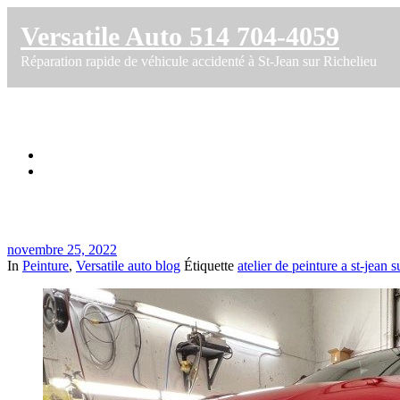
Versatile Auto 514 704-4059
Réparation rapide de véhicule accidenté à St-Jean sur Richelieu
Peinture d’auto de très haute qualité sur 
Accueil
Peinture d’auto de très haute qualité sur Audi TT
novembre 25, 2022
In
Peinture
,
Versatile auto blog
Étiquette
atelier de peinture a st-jean s