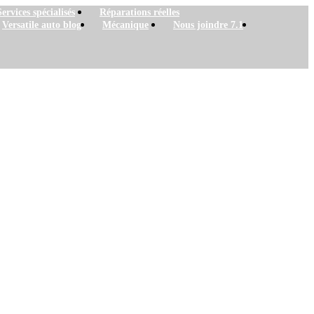
Services spécialisés
Réparations réelles
Versatile auto blog
Mécanique
Nous joindre 7.1