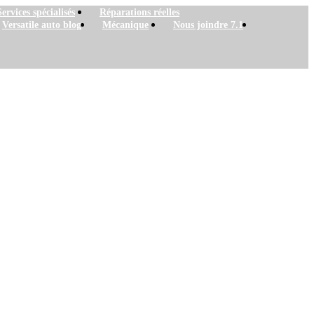
Services spécialisés
Réparations réelles
Versatile auto blog
Mécanique
Nous joindre 7.1