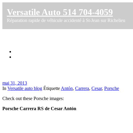
Versatile Auto 514 704-4059
Réparation rapide de véhicule accidenté à St-Jean sur Richelieu
Porsche Carrera RS de Cesar Antón
Accueil
Porsche Carrera RS de Cesar Antón
mai 31, 2013
In
Versatile auto blog
Étiquette
Antón
,
Carrera
,
Cesar
,
Porsche
Check out these Porsche images:
Porsche Carrera RS de Cesar Antón