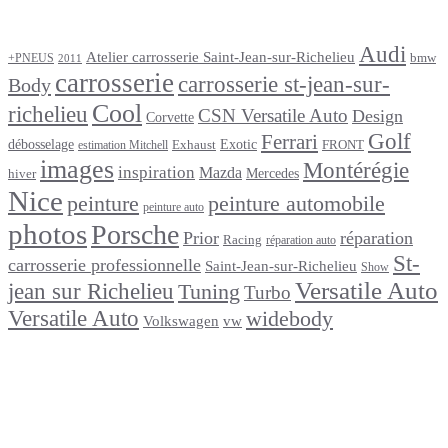
Étiquettes
Audi
Atelier carrosserie Saint-Jean-sur-Richelieu
bmw
+PNEUS
2011
carrosserie
carrosserie st-jean-sur-
Body
Cool
richelieu
CSN Versatile Auto
Design
Corvette
Golf
Ferrari
débosselage
Exotic
Exhaust
FRONT
estimation Mitchell
images
Montérégie
inspiration
Mazda
Mercedes
hiver
Nice
peinture
peinture automobile
peinture auto
photos
Porsche
Prior
réparation
Racing
réparation auto
St-
carrosserie professionnelle
Saint-Jean-sur-Richelieu
Show
Versatile Auto
jean sur Richelieu
Tuning
Turbo
Versatile Auto
widebody
Volkswagen
vw
footer
Après un
accident
Indemnisations