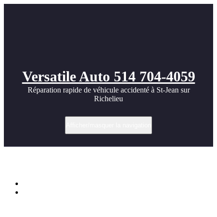
Versatile Auto 514 704-4059
Réparation rapide de véhicule accidenté à St-Jean sur
Richelieu
Afficher/masquer la navigation
PriorDesign_porsche_911
Accueil
PriorDesign_porsche_911