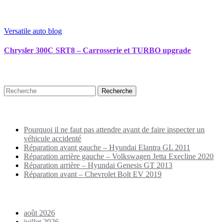
Versatile auto blog
Chrysler 300C SRT8 – Carrosserie et TURBO upgrade
Recherche
Puplications récentes
Pourquoi il ne faut pas attendre avant de faire inspecter un
véhicule accidenté
Réparation avant gauche – Hyundai Elantra GL 2011
Réparation arrière gauche – Volkswagen Jetta Execline 2020
Réparation arrière – Hyundai Genesis GT 2013
Réparation avant – Chevrolet Bolt EV 2019
Archives
août 2026
juillet 2026