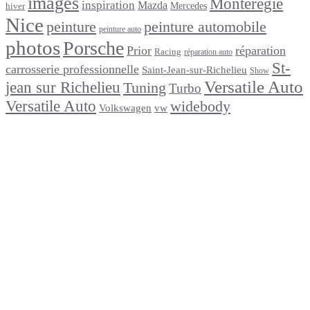
images
Montérégie
inspiration
Mazda
Mercedes
hiver
Nice
peinture
peinture automobile
peinture auto
photos
Porsche
Prior
réparation
Racing
réparation auto
St-
carrosserie professionnelle
Saint-Jean-sur-Richelieu
Show
Versatile Auto
jean sur Richelieu
Tuning
Turbo
Versatile Auto
widebody
Volkswagen
vw
footer
Après un
accident
Indemnisations
et
Accident
:
Tout
ce
que
Vous
Devez
Savoir