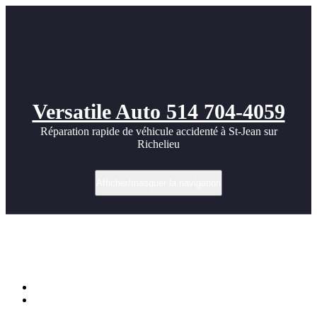
Versatile Auto 514 704-4059
Réparation rapide de véhicule accidenté à St-Jean sur
Richelieu
Afficher/masquer la navigation
Comment protéger sa carrosserie du sel
de déglaçage à Saint-Jean-sur-Richelieu
Accueil
Comment protéger sa carrosserie du sel de déglaçage à Saint-
Jean-sur-Richelieu