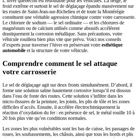
L’hiver québécois est redoutable pour les véhicules. La neige, le
froid extrême et surtout le sel de déglaçage épandu massivement sur
les routes de Saint-Jean-sur-Richelieu et de toute la Montérégie
constituent une véritable agression chimique contre votre carrosserie.
Le chlorure de sodium — le sel ordinaire — et les chlorures de
magnésium ou de calcium utilisés comme abrasifs accélèrent
drastiquement la corrosion métallique. Sans précautions, votre
véhicule rouillera bien plus vite que prévu. Voici nos conseils
d’experts pour traverser l’hiver en préservant votre
esthétique
automobile
et la structure de votre véhicule.
Comprendre comment le sel attaque
votre carrosserie
Le sel de déglaçage agit sur deux fronts simultanément. D’abord, il
forme une solution saline hautement corrosive lorsqu’il est dissous
dans l’eau de fonte des routes. Cette solution s’infiltre dans les
micro-fissures de la peinture, les joints, les plis de tôle et les zones
difficiles d’accès. Ensuite, il accélère électrochimiquement la
réaction d’oxydation du fer : en présence de sel, le métal rouille 10 à
20 fois plus vite qu’en conditions normales.
Les zones les plus vulnérables sont les bas de caisse, les passages de
roues, les soubassements, les châssis, ainsi que tous les bords et plis