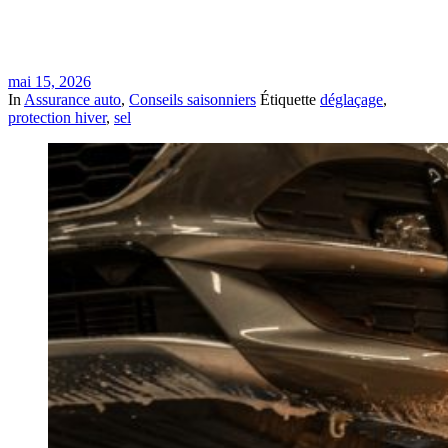
mai 15, 2026
In
Assurance auto
,
Conseils saisonniers
Étiquette
déglaçage
,
protection hiver
,
sel