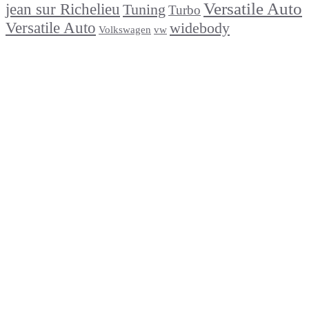
Versatile Auto
jean sur Richelieu
Tuning
Turbo
Versatile Auto
widebody
Volkswagen
vw
footer
Après un
accident
Indemnisations
et
Accident
:
Tout
ce
que
Vous
Devez
Savoir
Réparation
de
carrosserie
en
moins
de
48