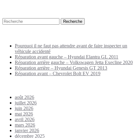
Recherche
Puplications récentes
Pourquoi il ne faut pas attendre avant de faire inspecter un
véhicule accidenté
Réparation avant gauche – Hyundai Elantra GL 2011
Réparation arrière gauche – Volkswagen Jetta Execline 2020
Réparation arrière – Hyundai Genesis GT 2013
Réparation avant – Chevrolet Bolt EV 2019
Archives
août 2026
juillet 2026
juin 2026
mai 2026
avril 2026
mars 2026
janvier 2026
décembre 2025