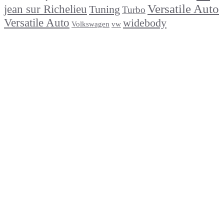
Versatile Auto
jean sur Richelieu
Tuning
Turbo
Versatile Auto
widebody
Volkswagen
vw
footer
Après un
accident
Indemnisations
et
Accident
:
Tout
ce
que
Vous
Devez
Savoir
Réparation
de
carrosserie
en
moins
de