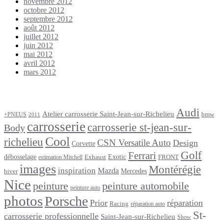
novembre 2012
octobre 2012
septembre 2012
août 2012
juillet 2012
juin 2012
mai 2012
avril 2012
mars 2012
Étiquettes
Audi
Atelier carrosserie Saint-Jean-sur-Richelieu
bmw
+PNEUS
2011
carrosserie
carrosserie st-jean-sur-
Body
Cool
richelieu
CSN Versatile Auto
Design
Corvette
Golf
Ferrari
débosselage
Exotic
Exhaust
FRONT
estimation Mitchell
images
Montérégie
inspiration
Mazda
Mercedes
hiver
Nice
peinture
peinture automobile
peinture auto
photos
Porsche
Prior
réparation
Racing
réparation auto
St-
carrosserie professionnelle
Saint-Jean-sur-Richelieu
Show