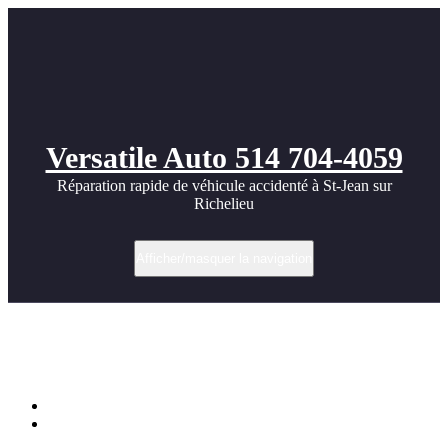
Versatile Auto 514 704-4059
Réparation rapide de véhicule accidenté à St-Jean sur
Richelieu
Afficher/masquer la navigation
Remise à neuf du côté droit sur un
Hyundai Palisade 2023!
Accueil
Remise à neuf du côté droit sur un Hyundai Palisade 2023!