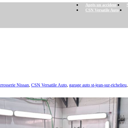
Après un accident
CSN Versatile Auto
2019 – au garage Versatile auto
satile auto
rrosserie Nissan
,
CSN Versatile Auto
,
garage auto st-jean-sur-richelieu