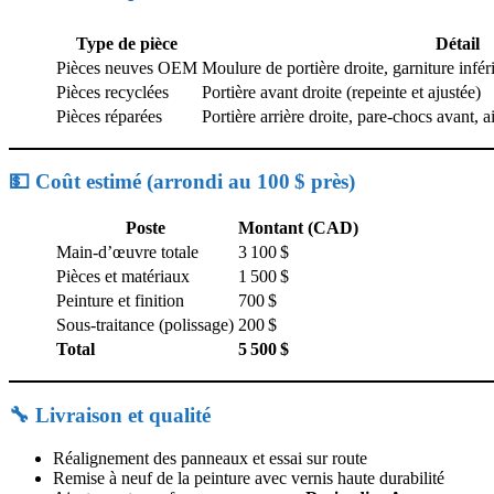
Type de pièce
Détail
Pièces neuves OEM
Moulure de portière droite, garniture inféri
Pièces recyclées
Portière avant droite (repeinte et ajustée)
Pièces réparées
Portière arrière droite, pare-chocs avant, a
💵 Coût estimé (arrondi au 100 $ près)
Poste
Montant (CAD)
Main-d’œuvre totale
3 100 $
Pièces et matériaux
1 500 $
Peinture et finition
700 $
Sous-traitance (polissage)
200 $
Total
5 500 $
🔧 Livraison et qualité
Réalignement des panneaux et essai sur route
Remise à neuf de la peinture avec vernis haute durabilité