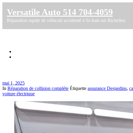
Versatile Auto 514 704-4059
Réparation rapide de véhicule accidenté à St-Jean sur Richelieu
Réparation complète de la Nissan Leaf SV 
Accueil
Réparation complète de la Nissan Leaf SV 2019 – au garage Ver
mai 1, 2025
In
Réparation de collision complète
Étiquette
assurance Desjardins
,
ca
voiture électrique