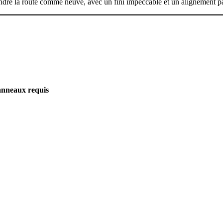
prendre la route comme neuve, avec un fini impeccable et un alignement pa
anneaux requis