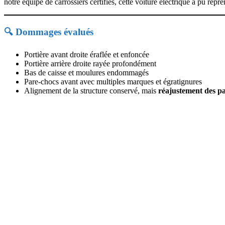
notre équipe de carrossiers certifiés, cette voiture électrique a pu re
🔍 Dommages évalués
Portière avant droite éraflée et enfoncée
Portière arrière droite rayée profondément
Bas de caisse et moulures endommagés
Pare-chocs avant avec multiples marques et égratignures
Alignement de la structure conservé, mais
réajustement des p