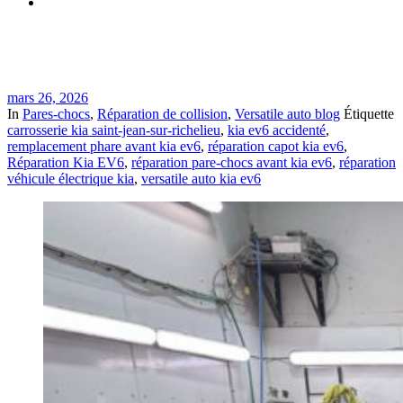
Réparation d’un Kia EV6 Wind 2024 accidenté : capot, phare
avant gauche et pare-chocs avant
mars 26, 2026
In
Pares-chocs
,
Réparation de collision
,
Versatile auto blog
Étiquette
carrosserie kia saint-jean-sur-richelieu
,
kia ev6 accidenté
,
remplacement phare avant kia ev6
,
réparation capot kia ev6
,
Réparation Kia EV6
,
réparation pare-chocs avant kia ev6
,
réparation
véhicule électrique kia
,
versatile auto kia ev6