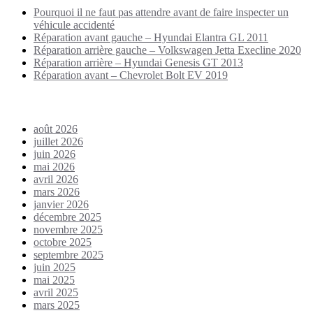
Pourquoi il ne faut pas attendre avant de faire inspecter un
véhicule accidenté
Réparation avant gauche – Hyundai Elantra GL 2011
Réparation arrière gauche – Volkswagen Jetta Execline 2020
Réparation arrière – Hyundai Genesis GT 2013
Réparation avant – Chevrolet Bolt EV 2019
Archives
août 2026
juillet 2026
juin 2026
mai 2026
avril 2026
mars 2026
janvier 2026
décembre 2025
novembre 2025
octobre 2025
septembre 2025
juin 2025
mai 2025
avril 2025
mars 2025