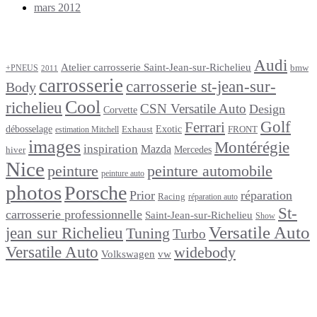
mars 2012
Étiquettes
Audi
Atelier carrosserie Saint-Jean-sur-Richelieu
bmw
+PNEUS
2011
carrosserie
carrosserie st-jean-sur-
Body
Cool
richelieu
CSN Versatile Auto
Design
Corvette
Golf
Ferrari
débosselage
Exotic
Exhaust
FRONT
estimation Mitchell
images
Montérégie
inspiration
Mazda
Mercedes
hiver
Nice
peinture
peinture automobile
peinture auto
photos
Porsche
Prior
réparation
Racing
réparation auto
St-
carrosserie professionnelle
Saint-Jean-sur-Richelieu
Show
Versatile Auto
jean sur Richelieu
Tuning
Turbo
Versatile Auto
widebody
Volkswagen
vw
footer
Après un