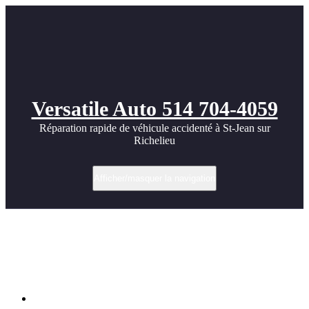
Versatile Auto 514 704-4059
Réparation rapide de véhicule accidenté à St-Jean sur
Richelieu
Afficher/masquer la navigation
Réparation d’un Kia EV6 Wind 2024
accidenté : capot, phare avant gauche et
pare-chocs avant
Accueil