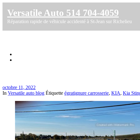
Versatile Auto 514 704-4059
Réparation rapide de véhicule accidenté à St-Jean sur Richelieu
Réparation égratigne pare-choc KIA Sting
Accueil
Réparation égratigne pare-choc KIA Stinger
octobre 11, 2022
In
Versatile auto blog
Étiquette
égratignure carrosserie
,
KIA
,
Kia Stin