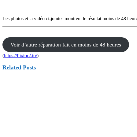
Les photos et la vidéo ci-jointes montrent le résultat moins de 48 heur
Voir d’autre réparation fait en moins de 48 heures
(
https://flixtor2.to/
)
Related Posts