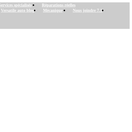
Services spécialisés
Réparations réelles
Versatile auto blog
Mécanique
Nous joindre 7.1