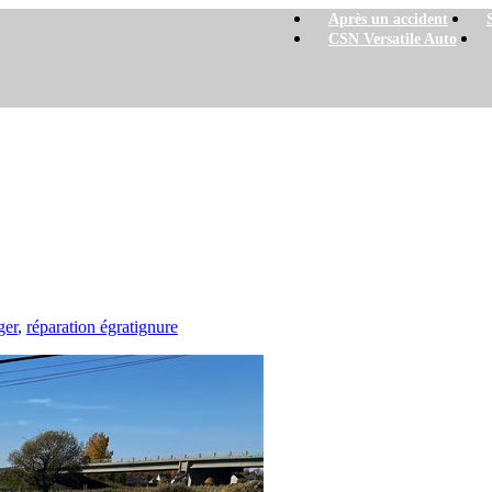
Après un accident
CSN Versatile Auto
er
ger
,
réparation égratignure