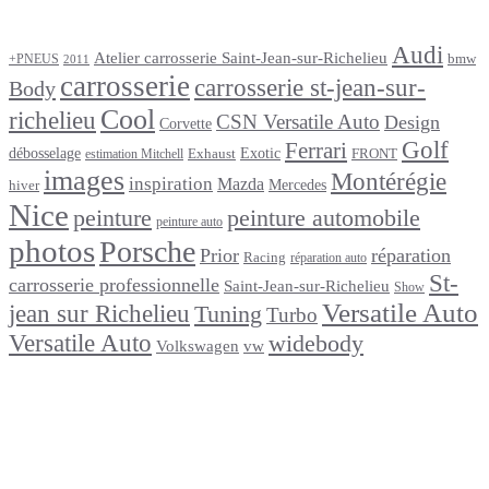
Étiquettes
Audi
Atelier carrosserie Saint-Jean-sur-Richelieu
bmw
+PNEUS
2011
carrosserie
carrosserie st-jean-sur-
Body
Cool
richelieu
CSN Versatile Auto
Design
Corvette
Golf
Ferrari
débosselage
Exotic
Exhaust
FRONT
estimation Mitchell
images
Montérégie
inspiration
Mazda
Mercedes
hiver
Nice
peinture
peinture automobile
peinture auto
photos
Porsche
Prior
réparation
Racing
réparation auto
St-
carrosserie professionnelle
Saint-Jean-sur-Richelieu
Show
Versatile Auto
jean sur Richelieu
Tuning
Turbo
Versatile Auto
widebody
Volkswagen
vw
footer
Après un
accident
Indemnisations