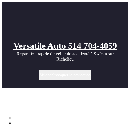
Versatile Auto 514 704-4059
Réparation rapide de véhicule accidenté à St-Jean sur
Richelieu
Afficher/masquer la navigation
Réparation Hyundai Accent 2019 –
Débosselage et Peinture après Accident
Accueil
Réparation Hyundai Accent 2019 – Débosselage et Peinture
après Accident