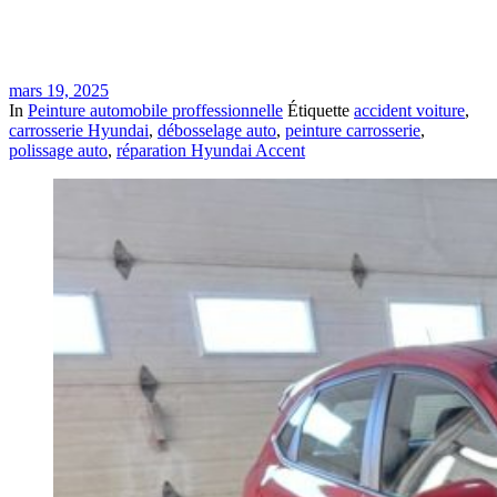
mars 19, 2025
In
Peinture automobile proffessionnelle
Étiquette
accident voiture
,
carrosserie Hyundai
,
débosselage auto
,
peinture carrosserie
,
polissage auto
,
réparation Hyundai Accent