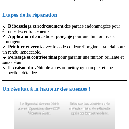
Étapes de la réparation
🔹
Débosselage et redressement
des parties endommagées pour
éliminer les enfoncements.
🔹
Application de mastic et ponçage
pour une finition lisse et
homogène.
🔹
Peinture et vernis
avec le code couleur d’origine Hyundai pour
un rendu impeccable.
🔹
Polissage et contrôle final
pour garantir une finition brillante et
sans défaut.
🔹
Livraison du véhicule
après un nettoyage complet et une
inspection détaillée.
Un résultat à la hauteur des attentes !
La Hyundai Accent 2019
Déformation visible sur le
avant réparation chez CSN
châssis arrière du véhicule
Versatile Auto.
après un impact violent.