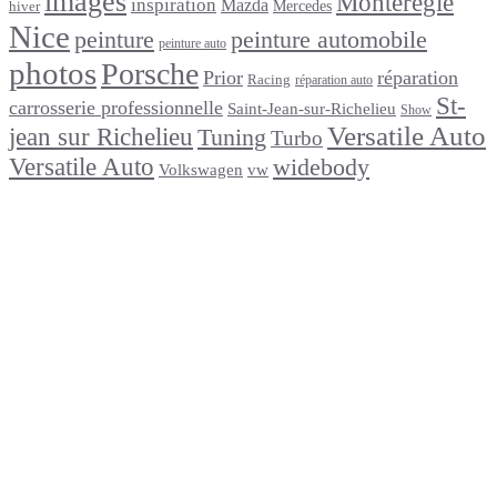
images
Montérégie
inspiration
Mazda
Mercedes
hiver
Nice
peinture
peinture automobile
peinture auto
photos
Porsche
Prior
réparation
Racing
réparation auto
St-
carrosserie professionnelle
Saint-Jean-sur-Richelieu
Show
Versatile Auto
jean sur Richelieu
Tuning
Turbo
Versatile Auto
widebody
Volkswagen
vw
footer
Après un
accident
Indemnisations
et
Accident
:
Tout
ce
que
Vous
Devez
Savoir
Réparation