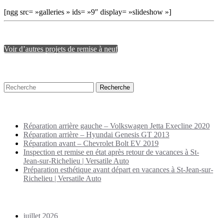
[ngg src= »galleries » ids= »9″ display= »slideshow »]
Voir d’autres projets de remise à neuf
Recherche
Puplications récentes
Réparation arrière gauche – Volkswagen Jetta Execline 2020
Réparation arrière – Hyundai Genesis GT 2013
Réparation avant – Chevrolet Bolt EV 2019
Inspection et remise en état après retour de vacances à St-
Jean-sur-Richelieu | Versatile Auto
Préparation esthétique avant départ en vacances à St-Jean-sur-
Richelieu | Versatile Auto
Archives
juillet 2026