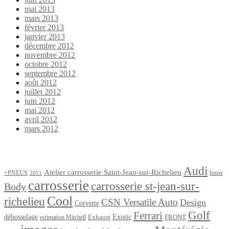
mai 2013
mars 2013
février 2013
janvier 2013
décembre 2012
novembre 2012
octobre 2012
septembre 2012
août 2012
juillet 2012
juin 2012
mai 2012
avril 2012
mars 2012
Étiquettes
Audi
Atelier carrosserie Saint-Jean-sur-Richelieu
bmw
+PNEUS
2011
carrosserie
carrosserie st-jean-sur-
Body
Cool
richelieu
CSN Versatile Auto
Design
Corvette
Golf
Ferrari
débosselage
Exotic
Exhaust
FRONT
estimation Mitchell