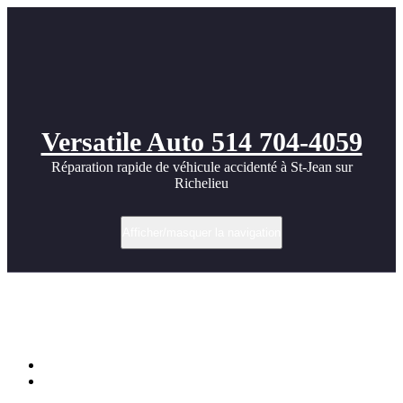
Versatile Auto 514 704-4059
Réparation rapide de véhicule accidenté à St-Jean sur
Richelieu
Afficher/masquer la navigation
Porsche 944 – Restauration et peinture
d’une classique de Porsche
Accueil
Porsche 944 – Restauration et peinture d’une classique de
Porsche